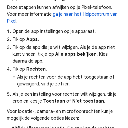
Deze stappen kunnen afwijken op je Pixel-telefoon.
Voor meer informatie
ga je naar het Helpcentrum van
Pixel
.
Open de app Instellingen op je apparaat.
Tik op
Apps
.
Tik op de app die je wilt wijzigen. Als je de app niet
kunt vinden, tik je op
Alle apps bekijken
. Kies
daarna de app.
Tik op
Rechten
.
Als je rechten voor de app hebt toegestaan of
geweigerd, vind je ze hier.
Als je een instelling voor rechten wilt wijzigen, tik je
erop en kies je
Toestaan
of
Niet toestaan
.
Voor locatie-, camera- en microfoonrechten kun je
mogelijk de volgende opties kiezen: