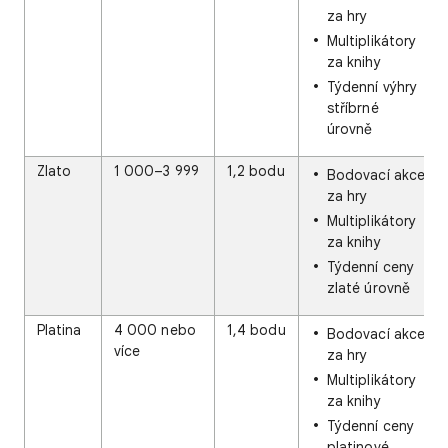
za hry
Multiplikátory
za knihy
Týdenní výhry
stříbrné
úrovně
Zlato
1 000–3 999
1,2 bodu
Bodovací akce
za hry
Multiplikátory
za knihy
Týdenní ceny
zlaté úrovně
Platina
4 000 nebo
1,4 bodu
Bodovací akce
více
za hry
Multiplikátory
za knihy
Týdenní ceny
platinové