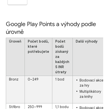
Google Play Points a výhody podle
úrovně
Úroveň
Počet bodů,
Počet
Další výhody
které
bodů
potřebujete
získaný
za
každých
5 INR
útraty
Bronz
0–249
1 bod
Bodovací akce
za hry
Multiplikátory
za knihy
Stříbro
250–999
1,1 bodu
Bodovací akce