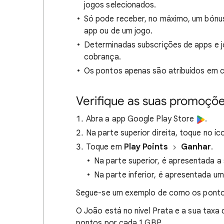
jogos selecionados.
Só pode receber, no máximo, um bónus
app ou de um jogo.
Determinadas subscrições de apps e 
cobrança.
Os pontos apenas são atribuídos em c
Verifique as suas promoçõ
Abra a app Google Play Store
.
Na parte superior direita, toque no íco
Toque em
Play Points
Ganhar
.
Na parte superior, é apresentada a 
Na parte inferior, é apresentada um
Segue-se um exemplo de como os pontos
O João está no nível Prata e a sua taxa
pontos por cada 1 GBP.