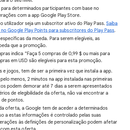
ara o seu nível.
 para determinados participantes com base no
terações com a app Google Play Store.
utilizador seja um subscritor ativo do Play Pass.
Saiba
 no Google Play Points para subscritores do Play Pass
.
specíficas da moeda. Para serem elegíveis, as
oeda que a promoção.
ras indica "Faça 5 compras de 0,99 $ ou mais para
pras em USD são elegíveis para esta promoção.
e jogos, tem de ser a primeira vez que instala a app.
pelo menos, 2 minutos na app instalada nas primeiras
ntos podem demorar até 7 dias a serem apresentados
érios de elegibilidade da oferta, não vai encontrar a
 de pontos.
s da oferta, a Google tem de aceder a determinados
so a estas informações é controlado pelas suas
lterações às definições de personalização podem afetar
 com esta oferta.