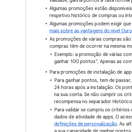
validade, ganha pontos à taxa normal p
Algumas promoções estão disponíveis
respetivo histórico de compras ou in
Algumas promoções podem exigir que o 
mais sobre as vantagens do nível Ouro
As promoções de várias compras são e
compras têm de ocorrer na mesma m
Exemplo: a promoção de várias comp
ganhar 100 pontos". Apenas as com
Para promoções de instalação de apps 
Para ganhar pontos, tem de passar, 
24 horas após a instalação. Os po
na sua conta. Se não cumprir os crit
recompensa no separador Histórico
Para validar se cumpriu os critério
dados de atividade de apps. O aces
definições de personalização
. As a
a sua capacidade de ganhar pontos