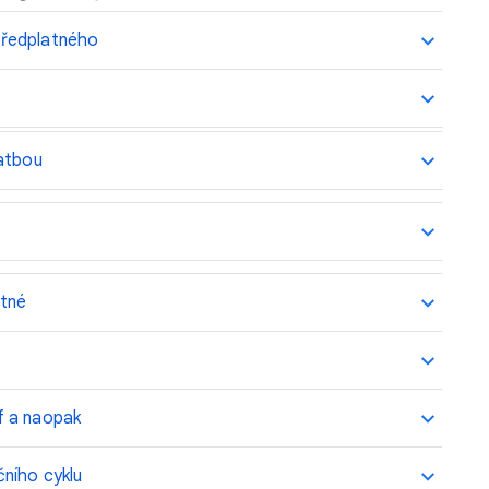
předplatného
latbou
atné
f a naopak
ního cyklu