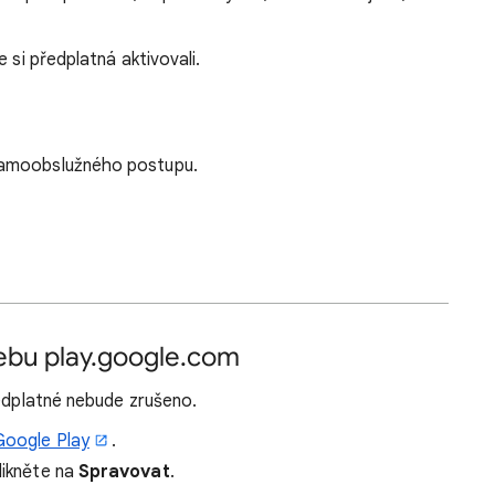
 si předplatná aktivovali.
samoobslužného postupu.
ebu play.google.com
ředplatné nebude zrušeno.
Google Play
.
likněte na
Spravovat
.