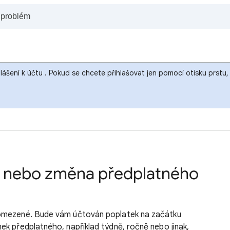
hlášení k účtu . Pokud se chcete přihlašovat jen pomocí otisku prst
í nebo změna předplatného
eomezené. Bude vám účtován poplatek na začátku
k předplatného, například týdně, ročně nebo jinak,