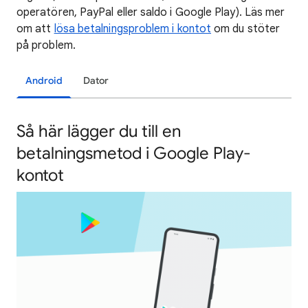
operatören, PayPal eller saldo i Google Play). Läs mer
om att
lösa betalningsproblem i kontot
om du stöter
på problem.
Android
Dator
Så här lägger du till en
betalningsmetod i Google Play-
kontot