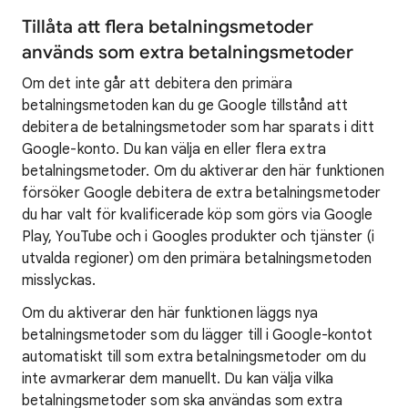
Tillåta att flera betalningsmetoder
används som extra betalningsmetoder
Om det inte går att debitera den primära
betalningsmetoden kan du ge Google tillstånd att
debitera de betalningsmetoder som har sparats i ditt
Google-konto. Du kan välja en eller flera extra
betalningsmetoder. Om du aktiverar den här funktionen
försöker Google debitera de extra betalningsmetoder
du har valt för kvalificerade köp som görs via Google
Play, YouTube och i Googles produkter och tjänster (i
utvalda regioner) om den primära betalningsmetoden
misslyckas.
Om du aktiverar den här funktionen läggs nya
betalningsmetoder som du lägger till i Google-kontot
automatiskt till som extra betalningsmetoder om du
inte avmarkerar dem manuellt. Du kan välja vilka
betalningsmetoder som ska användas som extra