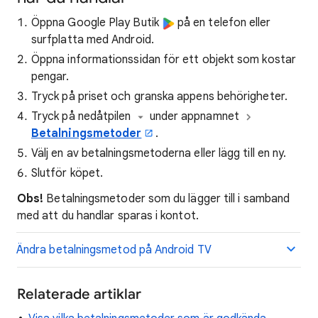
Öppna Google Play Butik
på en telefon eller
surfplatta med Android.
Öppna informationssidan för ett objekt som kostar
pengar.
Tryck på priset och granska appens behörigheter.
Tryck på nedåtpilen
under appnamnet
Betalningsmetoder
.
Välj en av betalningsmetoderna eller lägg till en ny.
Slutför köpet.
Obs!
Betalningsmetoder som du lägger till i samband
med att du handlar sparas i kontot.
Ändra betalningsmetod på Android TV
Relaterade artiklar