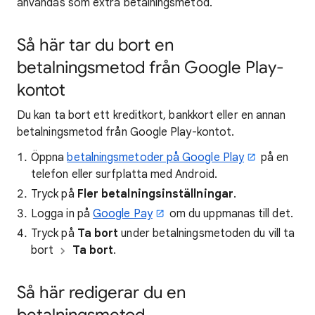
användas som extra betalningsmetod.
Så här tar du bort en
betalningsmetod från Google Play-
kontot
Du kan ta bort ett kreditkort, bankkort eller en annan
betalningsmetod från Google Play-kontot.
Öppna
betalningsmetoder på Google Play
på en
telefon eller surfplatta med Android.
Tryck på
Fler betalningsinställningar
.
Logga in på
Google Pay
om du uppmanas till det.
Tryck på
Ta bort
under betalningsmetoden du vill ta
bort
Ta bort
.
Så här redigerar du en