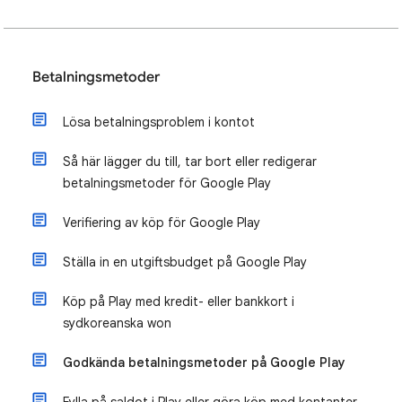
Betalningsmetoder
Lösa betalningsproblem i kontot
Så här lägger du till, tar bort eller redigerar
betalningsmetoder för Google Play
Verifiering av köp för Google Play
Ställa in en utgiftsbudget på Google Play
Köp på Play med kredit- eller bankkort i
sydkoreanska won
Godkända betalningsmetoder på Google Play