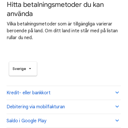
Hitta betalningsmetoder du kan
använda
Vilka betalningsmetoder som är tillgängliga varierar
beroende på land. Om ditt land inte står med på listan
rullar du ned.
Sverige
Kredit- eller bankkort
Debitering via mobilfakturan
Saldo i Google Play