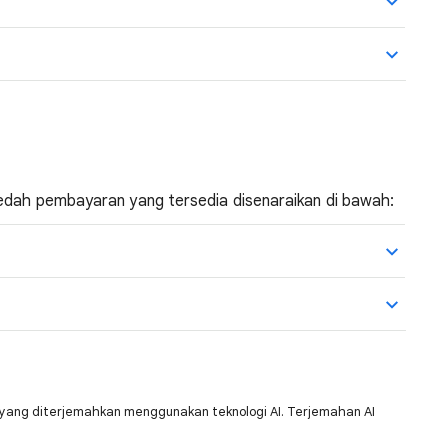
aedah pembayaran yang tersedia disenaraikan di bawah:
yang diterjemahkan menggunakan teknologi AI. Terjemahan AI