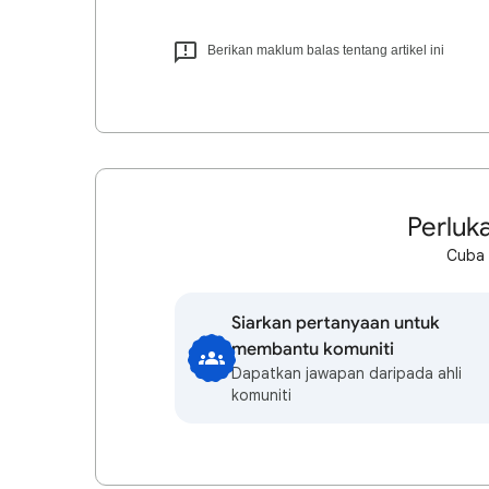
Berikan maklum balas tentang artikel ini
Perluk
Cuba 
Siarkan pertanyaan untuk
membantu komuniti
Dapatkan jawapan daripada ahli
komuniti