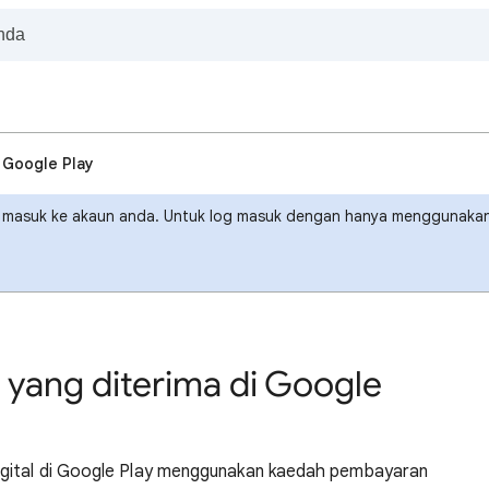
 Google Play
og masuk ke akaun anda. Untuk log masuk dengan hanya menggunakan c
yang diterima di Google
igital di Google Play menggunakan kaedah pembayaran