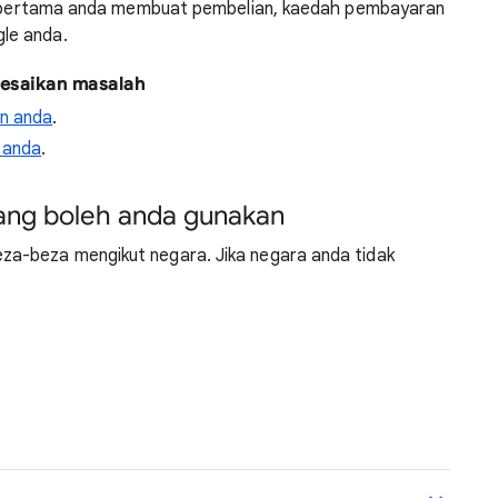
ali pertama anda membuat pembelian, kaedah pembayaran
le anda.
lesaikan masalah
n anda
.
 anda
.
ang boleh anda gunakan
a-beza mengikut negara. Jika negara anda tidak