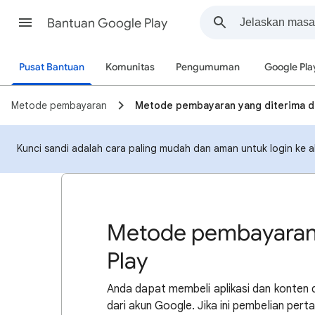
Bantuan Google Play
Pusat Bantuan
Komunitas
Pengumuman
Google Pla
Metode pembayaran
Metode pembayaran yang diterima d
Kunci sandi adalah cara paling mudah dan aman untuk login ke ak
Metode pembayaran 
Play
Anda dapat membeli aplikasi dan konten
dari akun Google. Jika ini pembelian p