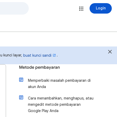
Login
u kunci layar,
.
buat kunci sandi
Metode pembayaran
Memperbaiki masalah pembayaran di
akun Anda
Cara menambahkan, menghapus, atau
mengedit metode pembayaran
Google Play Anda