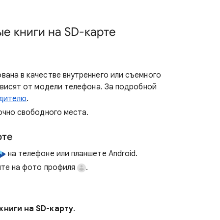
ые книги на SD-карте
ана в качестве внутреннего или съемного
ависят от модели телефона. За подробной
одителю
.
очно свободного места.
рте
на телефоне или планшете Android.
ите на фото профиля
.
книги на SD-карту
.