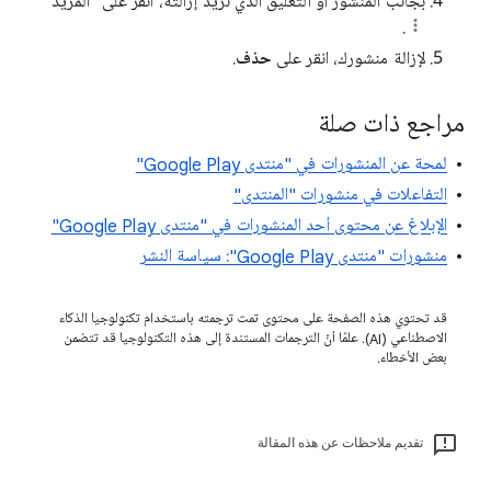
بجانب المنشور أو التعليق الذي تريد إزالته، انقر على "المزيد"
.
لإزالة منشورك، انقر على
حذف
.
مراجع ذات صلة
لمحة عن المنشورات في "منتدى Google Play"
التفاعلات في منشورات "المنتدى"
الإبلاغ عن محتوى أحد المنشورات في "منتدى Google Play"
منشورات "منتدى Google Play": سياسة النشر
قد تحتوي هذه الصفحة على محتوى تمت ترجمته باستخدام تكنولوجيا الذكاء
الاصطناعي (AI). علمًا أنّ الترجمات المستندة إلى هذه التكنولوجيا قد تتضمن
بعض الأخطاء.
تقديم ملاحظات عن هذه المقالة