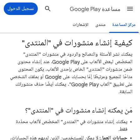
مساعدة Google Play
تسجيل الدخول
مركز المساعدة
منتدى
الإشعارات
كيفية إنشاء منشورات في "المنتدى"
يمكنك نشر الأسئلة والنصائح والردود في منشورات "المنتدى"
المخصّص لبعض الألعاب على Google Play. عند إنشاء محتوى
ضمن منشورات "المنتدى" الخاص بإحدى الألعاب، يكون المحتوى
متاحًا للجميع ومرتبطًا إمّا بحسابك على Google أو بملفك الشخصي
على تطبيق "ألعاب Google Play". يمكنك أيضًا حذف منشوراتك
السابقة.
مَن يمكنه إنشاء منشورات في "المنتدى"؟
يمكنك إنشاء منشورات في "المنتدى" المخصّص لألعاب محدّدة
فقط.
حسابات العمل:
لا يمكن للمستخدمين الذين لديهم هذه الحسابات،