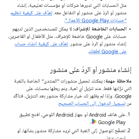
مثل الحسابات التي تديرها شركات أو مؤسسات تعليمية، إنشاء
منشور أو الردّ على منشور أو التفاعل معه.
تعرَّف على كيفية تنظيم
"حسابات Google Play للأعمال"
.
الحسابات الخاضعة للإشراف:
لا يمكن للمستخدمين الذين لديهم
حسابات على Google خاضعة للإشراف، مثل الأطفال أو القاصرين،
إنشاء منشور أو الردّ على منشور.
تعرَّف على كيفية إنشاء حساب
على Google لطفلك
.
إنشاء منشور أو الردّ على منشور
ملاحظة مهمة:
يمكنك تحميل منشورات "المنتدى" الخاصة باللعبة
التي نزّلتها فقط. عند تنزيل أي لعبة، يتم ربطها بحسابك على
Google. وإذا لم يظهر لك خيار مشاركة منشور بعد التنزيل، فتأكَّد
من
تسجيل الدخول إلى الحساب الصحيح
.
على هاتف Android أو جهاز Android اللوحي، افتح تطبيق
.
Google Play
تصفَّح للوصول إلى اللعبة التي تريد مشاركة منشور بشأنها، أو
ابحث عنها.