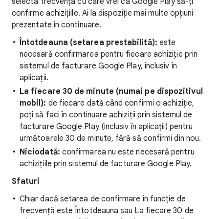
selecta frecvența cu care vrei ca Google Play să-ți
confirme achizițiile. Ai la dispoziție mai multe opțiuni
prezentate în continuare.
Întotdeauna (setarea prestabilită):
este
necesară confirmarea pentru fiecare achiziție prin
sistemul de facturare Google Play, inclusiv în
aplicații.
La fiecare 30 de minute (numai pe dispozitivul
mobil):
de fiecare dată când confirmi o achiziție,
poți să faci în continuare achiziții prin sistemul de
facturare Google Play (inclusiv în aplicații) pentru
următoarele 30 de minute, fără să confirmi din nou.
Niciodată:
confirmarea nu este necesară pentru
achizițiile prin sistemul de facturare Google Play.
Sfaturi
Chiar dacă setarea de confirmare în funcție de
frecvență este Întotdeauna sau La fiecare 30 de