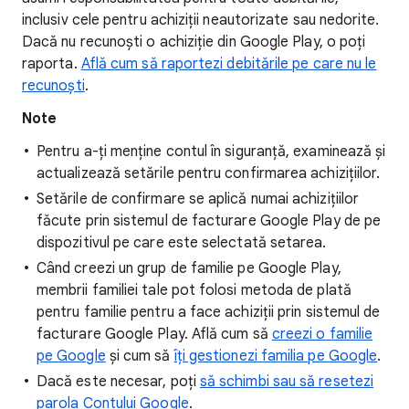
inclusiv cele pentru achiziții neautorizate sau nedorite.
Dacă nu recunoști o achiziție din Google Play, o poți
raporta.
Află cum să raportezi debitările pe care nu le
recunoști
.
Note
Pentru a-ți menține contul în siguranță, examinează și
actualizează setările pentru confirmarea achizițiilor.
Setările de confirmare se aplică numai achizițiilor
făcute prin sistemul de facturare Google Play de pe
dispozitivul pe care este selectată setarea.
Când creezi un grup de familie pe Google Play,
membrii familiei tale pot folosi metoda de plată
pentru familie pentru a face achiziții prin sistemul de
facturare Google Play. Află cum să
creezi o familie
pe Google
și cum să
îți gestionezi familia pe Google
.
Dacă este necesar, poți
să schimbi sau să resetezi
parola Contului Google
.