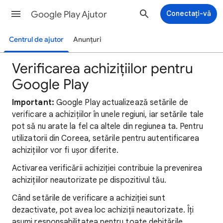
Google Play Ajutor
Conectați-vă
Centrul de ajutor
Anunțuri
Verificarea achizițiilor pentru
Google Play
Important:
Google Play actualizează setările de
verificare a achizițiilor în unele regiuni, iar setările tale
pot să nu arate la fel ca altele din regiunea ta. Pentru
utilizatorii din Coreea, setările pentru autentificarea
achizițiilor vor fi ușor diferite.
Activarea verificării achiziției contribuie la prevenirea
achizițiilor neautorizate pe dispozitivul tău.
Când setările de verificare a achiziției sunt
dezactivate, pot avea loc achiziții neautorizate. Îți
asumi responsabilitatea pentru toate debitările,