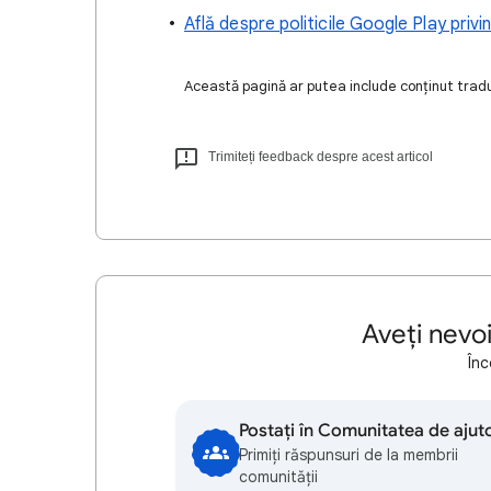
Află despre politicile Google Play privi
Această pagină ar putea include conținut tradus
Trimiteți feedback despre acest articol
Aveți nevo
Înc
Postați în Comunitatea de ajut
Primiți răspunsuri de la membrii
comunității