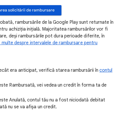
tarea solicitării de rambursare
bată, rambursările de la Google Play sunt returnate în
ru achiziția inițială. Majoritatea rambursărilor vor fi
re, deși rambursările pot dura perioade diferite, în
i multe despre intervalele de rambursare pentru
ât era anticipat, verifică starea rambursării în
contul
este Rambursată, vei vedea un credit în forma ta de
este Anulată, contul tău nu a fost niciodată debitat
tă nu se va afișa un credit.