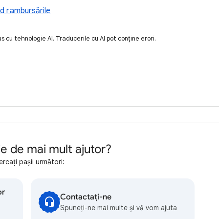
nd rambursările
 cu tehnologie AI. Traducerile cu AI pot conține erori.
ie de mai mult ajutor?
ercați pașii următori:
or
Contactați-ne
Spuneți-ne mai multe și vă vom ajuta