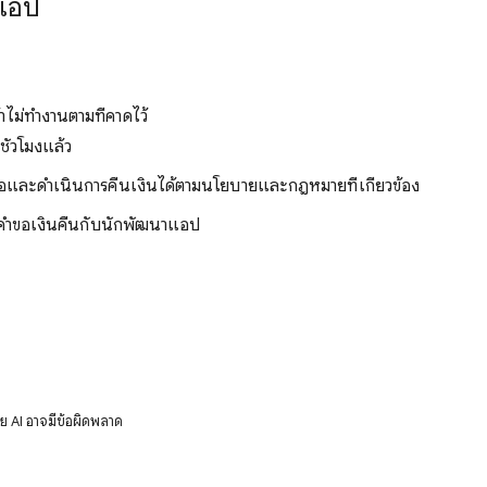
าแอป
าไม่ทำงานตามที่คาดไว้
ชั่วโมงแล้ว
อและดำเนินการคืนเงินได้ตามนโยบายและกฎหมายที่เกี่ยวข้อง​
ับคำขอเงินคืนกับนักพัฒนาแอป
ดย AI อาจมีข้อผิดพลาด