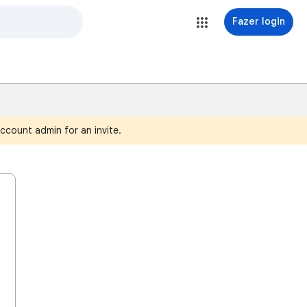
Fazer login
ccount admin for an invite.