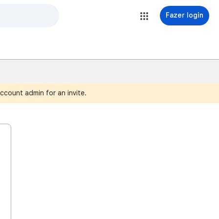
Fazer login
ccount admin for an invite.