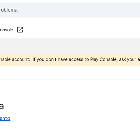
Console
nsole account. If you don't have access to Play Console, ask your a
a
mento