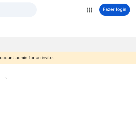
Fazer login
ccount admin for an invite.