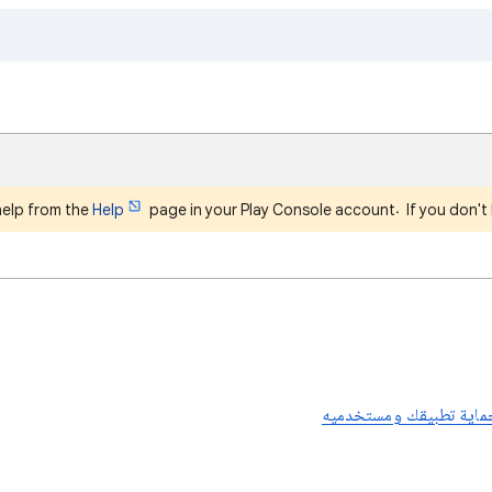
help from the
Help
page in your Play Console account. If you don't 