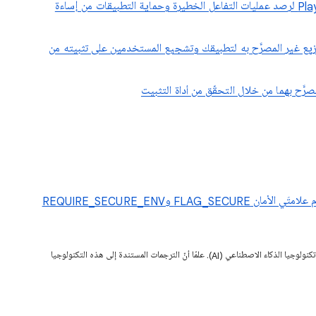
استخدام واجهة برمجة التطبيقات Play Integrity API لرصد عمليات التفاعل الخطيرة وحماية التطبيقات من إساءة
لتوزيع غير المصرَّح به لتطبيقك وتشجيع المستخدمين على تثبيته من
رَّح بهما من خلال التحقّق من أداة التثبيت
FL وREQUIRE_SECURE_ENV
قد تحتوي هذه الصفحة على محتوى تمت ترجمته باستخدام تكنولوجيا الذكاء الاصطناعي (AI). علمًا أنّ الترجمات المستندة إلى هذه التكنولوجيا