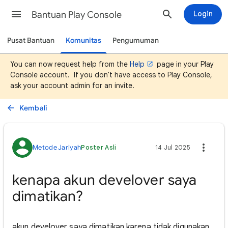
Bantuan Play Console
Login
Pusat Bantuan
Komunitas
Pengumuman
You can now request help from the
Help
page in your Play
Console account. If you don't have access to Play Console,
ask your account admin for an invite.
Kembali
Metode Jariyah
Poster Asli
14 Jul 2025
kenapa akun develover saya
dimatikan?
akun develover saya dimatikan karena tidak digunakan