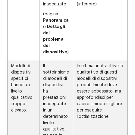
inadeguate
(inferiore)
(pagina
Panoramica
o
Dettagli
del
problema
del
dispositivo
)
Modelli di
Il
In ultima analisi, il livello
dispositivi
sottoinsieme
qualitativo di questi
specifici
di modelli di
modelli di dispositivi
hanno un
dispositivi
probabilmente deve
livello
ha
essere abbassato, ma
qualitativo
prestazioni
approfondisci per
troppo
inadeguate
capire il modo migliore
elevato.
in un
per eseguire
determinato
l'ottimizzazione
livello
qualitativo,