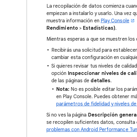
La recopilación de datos comienza cuando
empiezan a instalarlo y usarlo. Una vez 
muestra información en
Play Console
Rendimiento
>
Estadísticas)
.
Mientras esperas a que se muestren los d
Recibirás una solicitud para establece
cambiar esta configuración en cualqu
Si quieres revisar tus niveles de calid
opción
Inspeccionar niveles de cal
de las páginas de
detalles
.
Nota:
No es posible editar los paráme
en Play Console. Puedes obtener má
parámetros de fidelidad y niveles de
Si no ves la página
Descripción genera
se recopilen suficientes datos, consulta 
problemas con Android Performance Tun