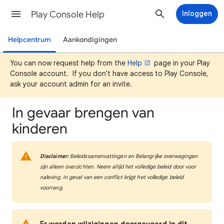
Play Console Help
Inloggen
Helpcentrum
Aankondigingen
You can now request help from the
Help
page in your Play
Console account. If you don't have access to Play Console,
ask your account admin for an invite.
In gevaar brengen van
kinderen
Disclaimer:
Beleidssamenvattingen en Belangrijke overwegingen
zijn alleen overzichten. Neem altijd het volledige beleid door voor
naleving. In geval van een conflict krijgt het volledige beleid
voorrang.