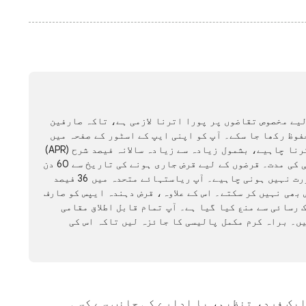
یے مخصوص تقاضوں پر پورا اترنا لازمی ہے، تاکہ صارفین
وظ رکھا جا سکے۔ آپ کو اپنی ایپ کے اسٹور کے صفحہ میں
قرض کی تمام شرائط کو واضح طور پر ظاہر کرنا چاہیے، بشمول زیادہ سے زیادہ سالانہ فیصد شرح (APR)
اور کم از کم اور زیادہ سے زیادہ ادائیگی کی مدت۔ قرضوں کے لیے قرض جاری ہونے کی تاریخ سے 60 دن
یا اس سے کم وقت میں مکمل ادائیگی کی ضرورت نہیں ہونی چاہیے۔ آپ ریاستہائے متحدہ میں 36 فیصد
 قرض کی پیشکش بھی نہیں کر سکتے۔ اس کے علاوہ، قرض دہندہ ایپس کو صارف
 رسائی سے منع کیا گیا ہے۔ آپ تمام قابل اطلاق مقامی
ں۔ براہ کرم مکمل پالیسی کا جائزہ لیں تاکہ اس کی
ایک فرد، تنظیم، یا ادارے کی جانب سے کسی