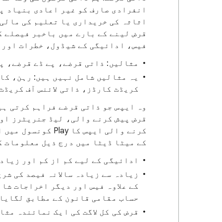
انفرادی صارف کو غیر اعادی بنیاد پر
اثاثہ کی خریداری یا تعلیم کی مالی 
قرض لینے کے بارے میں باخبر فیصلے ک
فیس، ادائیگی کے شیڈول، خطرات اور 
مثالیں: ذاتی قرضے، پے ڈے قرضے، پ
یہ مثالیں شامل نہیں ہیں: رہن، کار
کریڈٹ کارڈز، ذاتی لائنس آف کریڈٹ)
وہ ایپس جو ذاتی قرضے فراہم کرتی ہی
قرض پیش کرنے والی، لیڈ جنریٹرز اور
کرنے والی ایپس کا 
کے میٹا ڈیٹا میں درج ذیل معلومات ک
ادائیگی کے لیے کم از کم اور زیاد
کے علاوہ فیس اور دیگر اخراجات شام
حساب مقامی قانون کے مطابق لگایا 
قرض کی کل لاگت کی ایک نمائندہ مثا