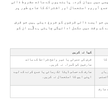
سی میں بیان کردہ پابندیوں کے ساتھ مشروط ذاتی
جمع آوری، استعمال اور اشتراک کا جامع طور پر
ں جو ایسے ذاتی قرضوں کو فروغ دیتی ہیں جو قرض
ریخ سے 60 دن یا اس سے کم وقت میں مکمل ادائیگی چاہتی ہے (ہم ان کو
کیا نہ کریں
کا
قرض کی جھوٹی یا غیر واضح شرائط کے ساتھ
صارفین کو گمراہ نہ کریں۔
وہاں
صارف کے حساس ڈیٹا تک رسائی یا جمع کرنے کے لیے
ائسنس
اپنی ایپ کا استعمال نہ کریں۔
 صارف