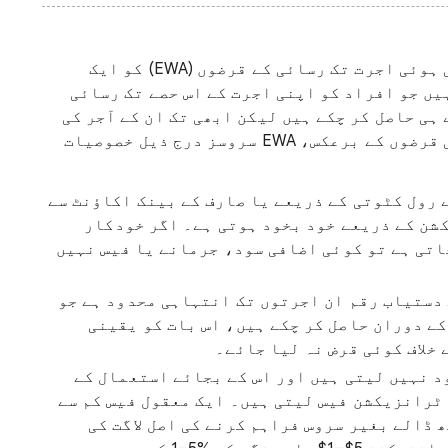
کمائی ہوئی اجرت تک رسائی: ہم کمائی ہوئی اجرت تک رسائی کے قرضوں (EWA) کو ایک
یں جو افراد کو اپنی اجرت کے اس حصے تک رسائی
ہی حاصل کر چکے ہیں لیکن ابھی تک ان کے آجر کی
طرف سے ادا نہیں کیا گیا ہے۔ روایتی قرضوں کے برعکس، EWA سروسز درج ذیل خصوصیات
 رول کٹوتی کے ذریعے یا صارف کے بینک اکاؤنٹ سے
شن کے ذریعے خود بخود ہوتی ہے۔ اگر خودکار
تی ہے تو کوئی اضافی سود، جرمانے یا فیس نہیں
 دستیاب رقم ان اجرتوں تک انتہاہی محدود ہے جو
کے دوران حاصل کر چکے ہیں، اس بات کو یقینی
خلاف کوئی قرض نہ لیا جائے۔
 سروسز کوئی سود نہیں لیتی ہیں اور اس کے بجائے استعمال کے
 ٹرانزیکشن فیس لیتی ہیں۔ ایک معقول فیس کم سے
 ڈالے بغیر سروس فراہم کرنے کی اصل لاگت کی