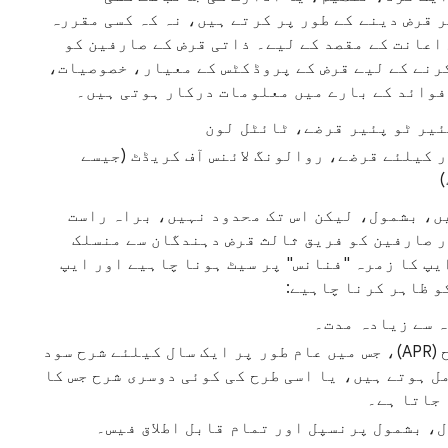
 قرض دینے کے طور پر کرتے ہیں، نہ کہ کسی مقررہ
اعانت کے مقصد کے لیے۔ ذاتی قرض کے صارفین کو
رنے کے لیے قرض کے پروڈکٹس کے معیار، خصوصیات،
فوائد کے بارے میں معلومات درکار ہوتی ہیں۔
ئیر ٹو پئیر قرضے، ٹائٹل لون
 کیلئے قرضے، روالونگ لائنس آف کریڈٹ (جیسے
ں، بشمول، لیکن اس تک محدود نہیں، براہ راست
 صارفین کو فریق ثالث قرض دہندگان سے منسلک
Play کونسول میں ایپ کا زمرہ "فنانس" پر سیٹ ہونا چاہیے اور ایپ
و ظاہر کرنا چاہیے:
ہ سے زیادہ مدت۔
زیادہ سے زیادہ سالانہ فیصد کی شرح (APR)، جس میں عام طور پر ایک سال کیلئے شرح سود
ل ہوتے ہیں، یا اسی طرح کی کوئی دوسری شرح جس کا
جاتا ہے۔
ل، بشمول پرنسپل اور تمام قابل اطلاق فیس۔