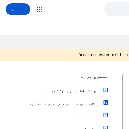
سائن ان
You can now request help
ممنوع مواد
بچے کو خطرے میں مبتلا کرنا
پیش منظر: بچے کو خطرے میں مبتلا کرنا
نامناسب مواد
مالیاتی سروسز