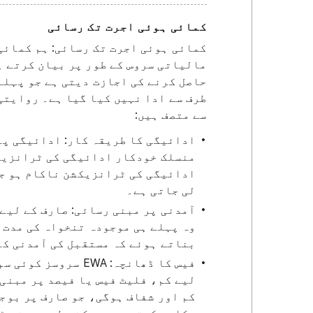
کمائی ہوئی اجرت تک رسائی
مالیاتی سروس کے طور پر بیان کرتے ہ
حاصل کرنے کی اجازت دیتی ہے جو پہلے 
سے متصف ہیں:
ادائیگی کا طریقہ کار: ادائیگی پے
منسلک خودکار ادائیگی کی ٹرانزیک
ادائیگی کی ٹرانزیکشن ناکام ہو جا
لی جاتی ہے۔
آمدنی پر مبنی رسائی: صارف کے لیے
وہ پہلے ہی موجودہ تنخواہ کی مدت 
بناتے ہوئے کہ مستقبل کی آمدنی کے 
فیس کا ڈھانچہ: EWA
لیے کم، فلیٹ فیس یا فیصد پر مبنی
کم اور شفاف ہوگی، جو صارف پر بوجھ