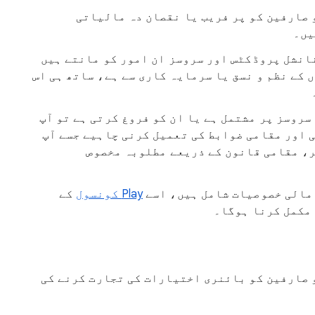
 صارفین کو پر فریب یا نقصان دہ مالیاتی
یں۔
انشل پروڈکٹس اور سروسز ان امور کو مانتے ہیں
 کے نظم و نسق یا سرمایہ کاری سے ہے، ساتھ ہی اس
سروسز پر مشتمل ہے یا ان کو فروغ کرتی ہے تو آپ
ی اور مقامی ضوابط کی تعمیل کرنی چاہیے جسے آپ
ر، مقامی قانون کے ذریعے مطلوبہ مخصوص
 مالی خصوصیات شامل ہیں، اسے
Play کونسول
کے
 مکمل کرنا ہوگا۔
 صارفین کو بائنری اختیارات کی تجارت کرنے کی