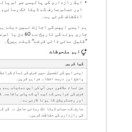
ایک رازداری کی پالیسی جو اس پالی
اور حساس صارف کے ڈیٹا تک رسائی، 
انکشاف کرتی ہے۔
ہم ایسی ایپس کی اجازت نہیں دیتے ہی
جاری ہونے کی تا
"قلیل مدتی ذاتی قرضے" کہتے ہیں)۔
اہم ملحوظات
کیا کریں
اپنی ایپ کی تفصیل میں قرض کی تمام شرائط 
واضح اور درست افشاء فراہم کریں۔
جن تمام علاقوں میں آپ کی ایپ دستیاب ہے، 
قرض کی فراہمی کے لیے آپ کے پاس باقاعدہ ل
اور رجسٹریشن کا ہونا لازمی ہے۔
صارف کے حساس ڈیٹا تک رسائی حاصل نہ کر کے
کی رازداری کی حفاظت کریں۔