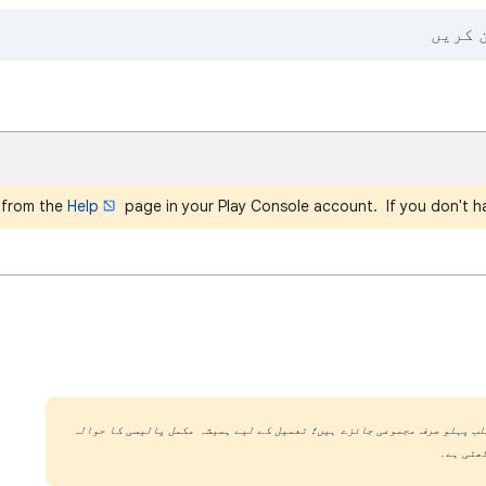
 from the
Help
page in your Play Console account. If you don't ha
لب پہلو صرف مجموعی جائزے ہیں؛ تعمیل کے لیے ہمیشہ مکمل پالیسی کا حوالہ
ھتی ہے۔