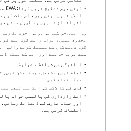
عکاسی کرتی ہے، ممکنہ طور پر فی ٹرانزیکشن ‎$1–$5 یا پیشگی کے
کوئی
اطلاع نہیں دیتی ہیں، اس بات کو یق
اثر انداز نہ ہوں یا طویل مدتی قر
وہ ایپس جو کمائی ہوئی اجرت تک رسائ
محدود نہیں، براہ راست قرض پیش کرن
سیٹ ہونا چاہیے اور ایپ کے میٹا ڈیٹ
ادائیگی کی شرائط و ضوابط
تمام فیس، بشمول سبسکرپشن فیس، ٹ
دیگر تمام فیس۔
قرض کی کل لاگت کی ایک نمائندہ مثا
ایک رازداری کی پالیسی جو اس پالی
اور حساس صارف کے ڈیٹا تک رسائی، 
انکشاف کرتی ہے۔