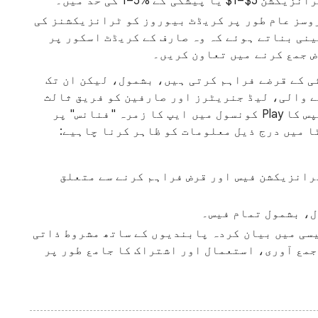
 ‎1–5% کی حد میں۔
 قرض تخلیق نہیں کرنا: EWA سروسز عام طور پر کریڈٹ بیوروز کو ٹرانزیکشنز کی
ینی بناتے ہوئے کہ وہ صارف کے کریڈٹ اسکور پر
ض جمع کرنے میں تعاون کریں۔
ی کے قرضے فراہم کرتی ہیں، بشمول، لیکن ان تک
ے والی، لیڈ جنریٹرز اور صارفین کو فریق ثالث
قرض دہندگان سے منسلک کرنے والی ایپس کا Play کونسول میں ایپ کا زمرہ "فنانس" پر
ا میں درج ذیل معلومات کو ظاہر کرنا چاہیے:
رانزیکشن فیس اور قرض فراہم کرنے سے متعلق
ل، بشمول تمام فیس۔
سی میں بیان کردہ پابندیوں کے ساتھ مشروط ذاتی
جمع آوری، استعمال اور اشتراک کا جامع طور پر