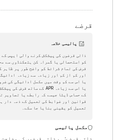
قرضے
پالیسی خلاصہ
ذاتی قرضوں کی پیشکش کرنے والی ایپس کے ل
کو استحصالی یا گمراہ کن ہتھکنڈوں سے محف
یا اس سے زیادہ APR کے ساتھ
کے حساس ڈیٹا جیسے کہ رابطے یا تصاویر تک
قوانین اور ضوابط کی تعمیل کے ذمہ دار ہی
تعمیل کو یقینی بنایا جا سکے۔
مکمل
پالیسی
ذاتی قرضے: ہم ذاتی قرضوں کی وضاحت 