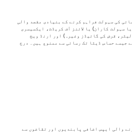
ائی کی سہولت فراہم کرنے کے بنیادی مقصد والی
یا سہولت کاران) یا لائنز آف کریڈٹ، ایکسیسری
لیٹر، قرض کی گائیڈز وغیرہ) اور ارنڈ ویج
ور رابطے جیسے حساس ڈیٹا تک رسائی سے ممنوع ہیں۔ درج
A کا استعمال کرنے والی ایپس اضافی پابندیوں اور تقاضوں سے