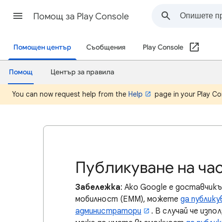
Помощ за Play Console
Помощен център
Съобщения
Play Console
Помощ
Център за правила
You can now request help from the
Help
page in your Play Co
Публикуване на ча
Забележка
: Ако Google е доставчик
мобилност (EMM), можете
да публик
администратори
. В случай че изп