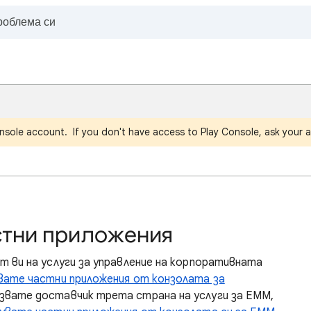
nsole account. If you don't have access to Play Console, ask your a
стни приложения
ът ви на услуги за управление на корпоративната
увате частни приложения от конзолата за
олзвате доставчик трета страна на услуги за EMM,