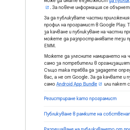
може да имате възможност
да публи
. За повече информация се обърне
За да публикувате частни приложения
профил на програмист в Google Play.
за качване и публикуване на частни п
можете да разпространявате тези пр
EMM.
Можете да улесните намирането на ч
само за потребители в организацият
Също така трябва да зададете опред
вас, а не от Google. За да качвате и
само
Android App Bundle
или пакет с
Регистриране като програмист
Публикуване в рамките на собствена
Разрешаване на публикуването от п