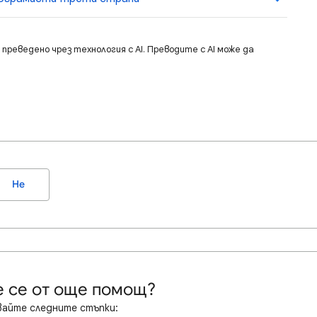
преведено чрез технология с AI. Преводите с AI може да
Не
 се от още помощ?
айте следните стъпки: