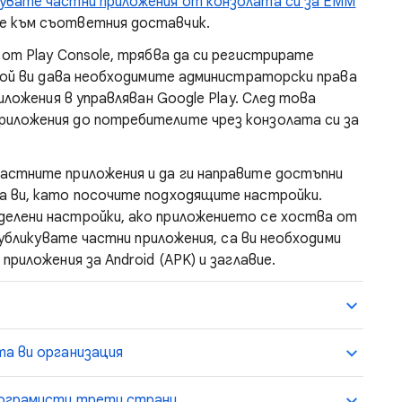
кувате частни приложения от конзолата си за EMM
те към съответния доставчик.
 от Play Console, трябва да си регистрирате
 Той ви дава необходимите администраторски права
риложения в управляван Google Play. След това
иложения до потребителите чрез конзолата си за
астните приложения и да ги направите достъпни
а ви, като посочите подходящите настройки.
елени настройки, ако приложението се хоства от
 публикувате частни приложения, са ви необходими
 приложения за Android (APK) и заглавие.
та ви организация
рограмисти трети страни