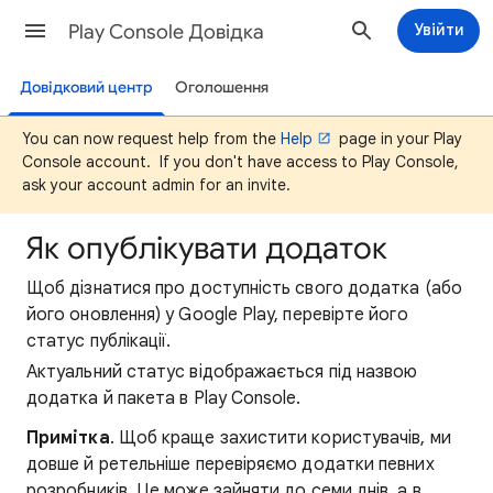
Play Console Довідка
Увійти
Довідковий центр
Оголошення
You can now request help from the
Help
page in your Play
Console account. If you don't have access to Play Console,
ask your account admin for an invite.
Як опублікувати додаток
Щоб дізнатися про доступність свого додатка (або
його оновлення) у Google Play, перевірте його
статус публікації.
Актуальний статус відображається під назвою
додатка й пакета в Play Console.
Примітка
. Щоб краще захистити користувачів, ми
довше й ретельніше перевіряємо додатки певних
розробників. Це може зайняти до семи днів, а в