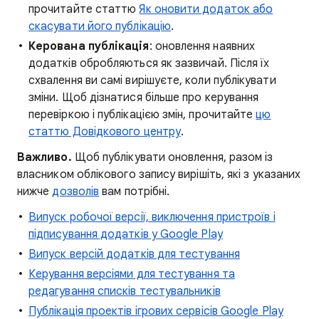
прочитайте статтю
Як оновити додаток або
скасувати його публікацію
.
Керована публікація
: оновлення наявних
додатків обробляються як зазвичай. Після їх
схвалення ви самі вирішуєте, коли публікувати
зміни. Щоб дізнатися більше про керування
перевіркою і публікацією змін, прочитайте
цю
статтю Довідкового центру
.
Важливо.
Щоб публікувати оновлення, разом із
власником облікового запису вирішіть, які з указаних
нижче
дозволів
вам потрібні.
Випуск робочої версії, виключення пристроїв і
підписування додатків у Google Play
Випуск версій додатків для тестування
Керування версіями для тестування та
редагування списків тестувальників
Публікація проектів ігрових сервісів Google Play