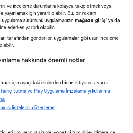
erini ve inceleme durumlarını kolayca takip etmek veya
 yayınlamak için yararlı olabilir. Bu, bir reklam
eni uygulama sürümünü uygulamanızın
mağaza girişi
ya da
ne ederken yararlı olabilir.
pları tarafından gönderilen uygulamalar gibi uzun inceleme
labilir.
yınlama hakkında önemli notlar
k için aşağıdaki izinlerden birine ihtiyacınız vardır:
ı hariç tutma ve Play Uygulama İmzalama'yı kullanma
ama
nıcısı listelerini düzenleme
tici erişimi verir. Bu izinle, yönetici tüm diğer izinlere de