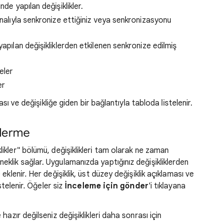
de yapılan değişiklikler.
analıyla senkronize ettiğiniz veya senkronizasyonu
apılan değişikliklerden etkilenen senkronize edilmiş
eler
er
ası ve değişikliğe giden bir bağlantıyla tabloda listelenir.
nderme
ikler"
bölümü, değişiklikleri tam olarak ne zaman
lik sağlar. Uygulamanızda yaptığınız değişikliklerden
klenir. Her değişiklik, üst düzey değişiklik açıklaması ve
stelenir. Öğeler siz
İnceleme için gönder
'i tıklayana
azır değilseniz değişiklikleri daha sonrası için