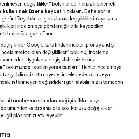
derilmeyen değişiklikler" bölümünde, henüz incelemek
a kullanmak üzere kaydet
'i tıklayın. Daha sonra
 görüntüleyebilir ve geri alarak değişiklikleri Yayınlama
işiklikleri incelemeye gönderdiğinizde kaydedilen
zeti bölümüne geri döner.
değişiklikler Google tarafından incelenip onaylandığı
İncelenmekte olan değişiklikler" bölümü, inceleme
devam eder. Uygulama değişiklikleriniz henüz
r" bölümünde listeleniyorsa bunları " Henüz incelemeye
i taşıyabilirsiniz. Bu sayede, incelemede olan veya
ki istenmeyen değişiklikleri geri alabilir, siz istemeden
lerini
İncelenmekte olan değişiklikler
veya
bölümünden kaldırsanız bile söz konusu değişiklikler
lgili planlarınızı etkileyebilir.
anma