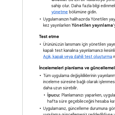
sahip olur. Daha fazla bilgi edinmek
yönetme
bölümüne gidin.
Uygulamanızın halihazırda Yönetilen yayın
kez yayınlarken
Yönetilen yayınlama
'
Test etme
Ürününüzün lansmanı için yönetilen yayın
kapalı test kanalına yayınlamanızı kesinl
Açık, kapalı veya dahili test oluşturma
m
İncelemeleri planlama ve güncelleme
Tüm uygulama değişikliklerinin yayınlan
inceleme süresine bağlı olarak işlenmes
daha uzun sürebilir.
İpucu:
Planlamanızı yaparken, uygula
hafta süre geçebileceğini hesaba kat
Uygulamanız, güncelleme durumuna göre
uygulama güncellemeniz reddedildiyse v