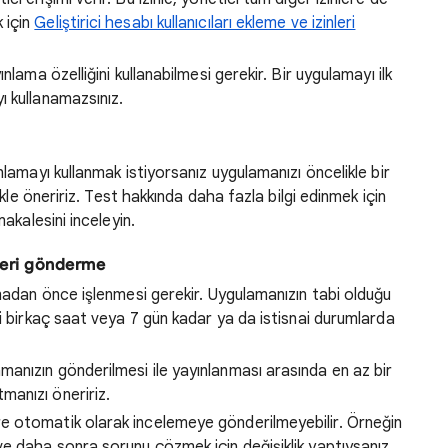
 için
Geliştirici hesabı kullanıcıları ekleme ve izinleri
lama özelliğini kullanabilmesi gerekir. Bir uygulamayı ilk
yı kullanamazsınız.
lamayı kullanmak istiyorsanız uygulamanızı öncelikle bir
ikle öneririz. Test hakkında daha fazla bilgi edinmek için
akalesini inceleyin.
leri gönderme
madan önce işlenmesi gerekir. Uygulamanızın tabi olduğu
i birkaç saat veya 7 gün kadar ya da istisnai durumlarda
manızın gönderilmesi ile yayınlanması arasında en az bir
manızı öneririz.
 otomatik olarak incelemeye gönderilmeyebilir. Örneğin
e daha sonra sorunu çözmek için değişiklik yaptıysanız