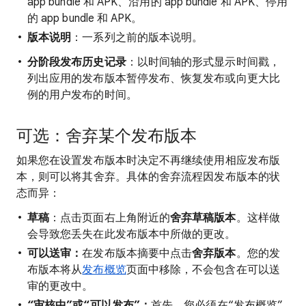
app bundle 和 APK、沿用的 app bundle 和 APK、停用
的 app bundle 和 APK。
版本说明
：一系列之前的版本说明。
分阶段发布历史记录
：以时间轴的形式显示时间戳，
列出应用的发布版本暂停发布、恢复发布或向更大比
例的用户发布的时间。
可选：舍弃某个发布版本
如果您在设置发布版本时决定不再继续使用相应发布版
本，则可以将其舍弃。具体的舍弃流程因发布版本的状
态而异：
草稿
：点击页面右上角附近的
舍弃草稿版本
。这样做
会导致您丢失在此发布版本中所做的更改。
可以送审：
在发布版本摘要中点击
舍弃版本
。您的发
布版本将从
发布概览
页面中移除，不会包含在可以送
审的更改中。
“审核中”或“可以发布”：
首先，您必须在“发布概览”