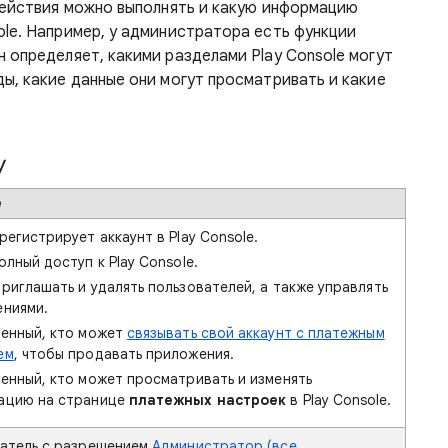
 действия можно выполнять и какую информацию
ole. Например, у администратора есть функции
 определяет, какими разделами Play Console могут
ы, какие данные они могут просматривать и какие
у
е
регистрирует аккаунт в Play Console.
олный доступ к Play Console.
риглашать и удалять пользователей, а также управлять
ниями.
енный, кто может
связывать свой аккаунт с платежным
ем
, чтобы продавать приложения.
енный, кто может просматривать и изменять
ацию на странице
платежных настроек
в Play Console.
атель с разрешением
Администратор (все