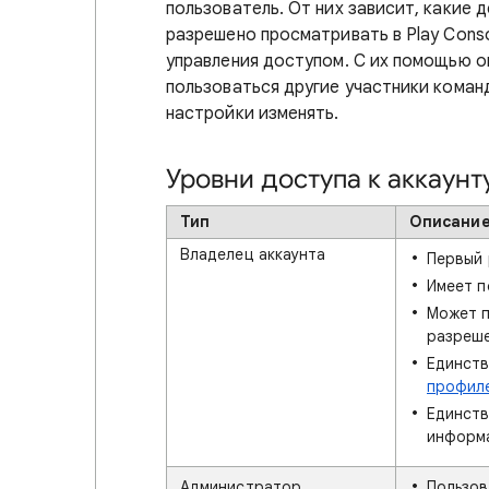
пользователь. От них зависит, какие
разрешено просматривать в Play Cons
управления доступом. С их помощью он
пользоваться другие участники команд
настройки изменять.
Уровни доступа к аккаунт
Тип
Описани
Владелец аккаунта
Первый 
Имеет п
Может п
разреше
Единств
профил
Единств
информ
Администратор
Пользов