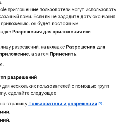
.
sole приглашенные пользователи могут использовать
казанный вами. Если вы не зададите дату окончания
и приложению, он будет постоянным.
ладке
Разрешения для приложения
или
лицу разрешений, на вкладке
Разрешения для
 приложение
, а затем
Применить
.
ля
.
упп разрешений
 для нескольких пользователей с помощью групп
ппу, сделайте следующее:
 на страницу
Пользователи и разрешения
.
ений
.
ений
.