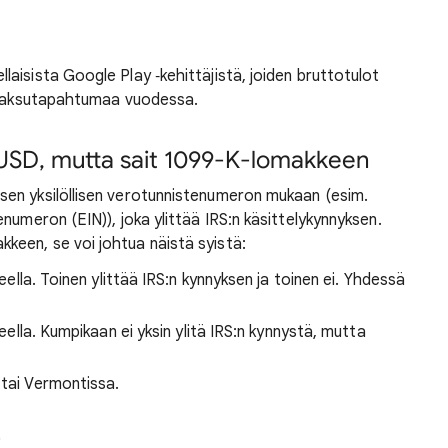
aisista Google Play ‑kehittäjistä, joiden bruttotulot
0 maksutapahtumaa vuodessa.
0 USD, mutta sait 1099-K-lomakkeen
en yksilöllisen verotunnistenumeron mukaan (esim.
numeron (EIN)), joka ylittää IRS:n käsittelykynnyksen.
een, se voi johtua näistä syistä:
teella. Toinen ylittää IRS:n kynnyksen ja toinen ei. Yhdessä
teella. Kumpikaan ei yksin ylitä IRS:n kynnystä, mutta
 tai Vermontissa.
t