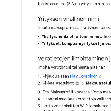
tunnistenumero (EIN) ja yrityksen nimi, jo
Yrityksen virallinen nimi
Ilmoita maksuprofiilissasi yrityksen tarkka
Yksityishenkilöt ja toiminimet
: Ilmo
Yritykset, kumppaniyritykset ja os
Verotietojen ilmoittaminen
Ilmoita verotietosi tai muuta niitä näin:
Kirjaudu sisään
Play Consoleen
.
Klikkaa Asetukset
Maksuasetu
Etsi Maksuprofiili-kodassa "[oma maas
Lisää tai muokkaa verotietoja valitse
Jotta voit toimittaa W-9-lomakkeen IRS