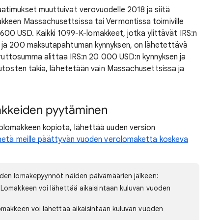
timukset muuttuivat verovuodelle 2018 ja siitä
kkeen Massachusettsissa tai Vermontissa toimiville
n 600 USD. Kaikki 1099-K-lomakkeet, jotka ylittävät IRS:n
n ja 200 maksutapahtuman kynnyksen, on lähetettävä
 bruttosumma alittaa IRS:n 20 000 USD:n kynnyksen ja
utosten takia, lähetetään vain Massachusettsissa ja
akkeiden pyytäminen
olomakkeen kopiota, lähettää uuden version
hetä meille päättyvän vuoden verolomaketta koskeva
den lomakepyynnöt näiden päivämäärien jälkeen:
 Lomakkeen voi lähettää aikaisintaan kuluvan vuoden
omakkeen voi lähettää aikaisintaan kuluvan vuoden