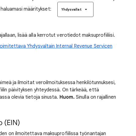
se haluamasi määritykset:
Yhdysvallat
laan, lisää alla kerrotut verotiedot maksuprofiiliisi.
oimitettava Yhdysvaltain Internal Revenue Servicen
inimeä ja ilmoitat veroilmoituksessa henkilötunnuksesi,
ilin päivityksen yhteydessä. On tärkeää, että
assa olevia tietoja sinusta.
Huom.
Sinulla on rajallinen
 (EIN)
iden on ilmoitettava maksuprofiilissa työnantajan