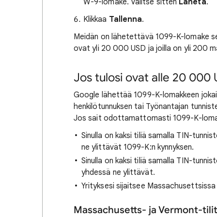
W-9-lomake. Valitse sitten
Lähetä
.
Klikkaa
Tallenna
.
Meidän on lähetettävä 1099-K-lomake sell
ovat yli 20 000 USD ja joilla on yli 20
Jos tulosi ovat alle 20 00
Google lähettää 1099-K-lomakkeen jokais
henkilötunnuksen tai Työnantajan tunniste
Jos sait odottamattomasti 1099-K-lomakk
Sinulla on kaksi tiliä samalla TIN-tunnis
ne ylittävät 1099-K:n kynnyksen.
Sinulla on kaksi tiliä samalla TIN-tunnis
yhdessä ne ylittävät.
Yrityksesi sijaitsee Massachusettsissa
Massachusetts- ja Vermont-tili