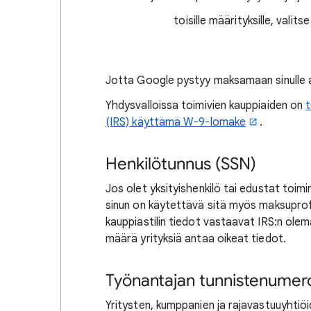
toisille määrityksille, valit
Jotta Google pystyy maksamaan sinulle ajal
Yhdysvalloissa toimivien kauppiaiden on
t
(IRS) käyttämä W-9-lomake
.
Henkilötunnus (SSN)
Jos olet yksityishenkilö tai edustat toim
sinun on käytettävä sitä myös maksuprofi
kauppiastilin tiedot vastaavat IRS:n olem
määrä yrityksiä antaa oikeat tiedot.​
Työnantajan tunnistenumero
Yritysten, kumppanien ja rajavastuuyhtiö