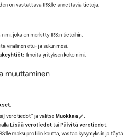
iden on vastattava IRS:lle annettavia tietoja.
 nimi, joka on merkitty IRS:n tietoihin.
ita virallinen etu- ja sukunimesi.
akeyhtiöt:
Ilmoita yrityksen koko nimi.
 ja muuttaminen
kset
.
i] verotiedot" ja valitse
Muokkaa
.
malla
Lisää verotiedot
tai
Päivitä verotiedot
.
:lle maksuprofiilin kautta, vastaa kysymyksiin ja täytä