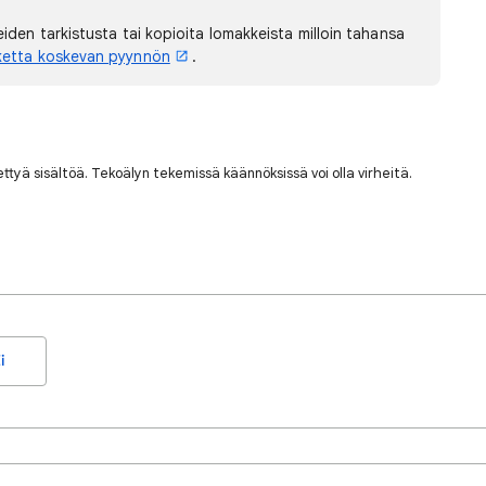
den tarkistusta tai kopioita lomakkeista milloin tahansa
ketta koskevan pyynnön
.
nettyä sisältöä. Tekoälyn tekemissä käännöksissä voi olla virheitä.
i