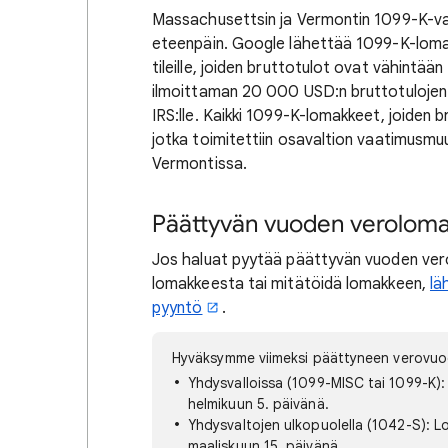
Massachusettsin ja Vermontin 1099-K-vaa
eteenpäin. Google lähettää 1099-K-loma
tileille, joiden bruttotulot ovat vähintää
ilmoittaman 20 000 USD:n bruttotuloje
IRS:lle. Kaikki 1099-K-lomakkeet, joiden
jotka toimitettiin osavaltion vaatimusmu
Vermontissa.
Päättyvän vuoden verolom
Jos haluat pyytää päättyvän vuoden ver
lomakkeesta tai mitätöidä lomakkeen,
lä
pyyntö
.
Hyväksymme viimeksi päättyneen verovuo
Yhdysvalloissa (1099-MISC tai 1099-K):
helmikuun 5. päivänä.
Yhdysvaltojen ulkopuolella (1042-S): L
maaliskuun 15. päivänä.