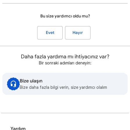
Bu size yardımcı oldu mu?
Evet
Hayır
Daha fazla yardıma mı ihtiyacınız var?
Bir sonraki adımları deneyin:
Bize ulaşın
Bize daha fazla bilgi verin, size yardımcı olalım
Yardım