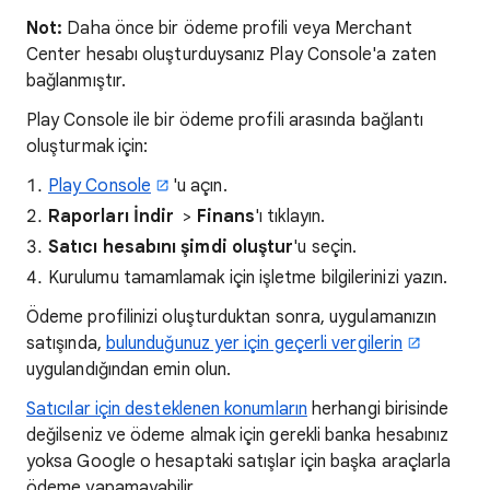
Not:
Daha önce bir ödeme profili veya Merchant
Center hesabı oluşturduysanız Play Console'a zaten
bağlanmıştır.
Play Console ile bir ödeme profili arasında bağlantı
oluşturmak için:
Play Console
'u açın.
Raporları
İndir
>
Finans
'ı tıklayın.
Satıcı hesabını şimdi oluştur
'u seçin.
Kurulumu tamamlamak için işletme bilgilerinizi yazın.
Ödeme profilinizi oluşturduktan sonra, uygulamanızın
satışında,
bulunduğunuz yer için geçerli vergilerin
uygulandığından emin olun.
Satıcılar için desteklenen konumların
herhangi birisinde
değilseniz ve ödeme almak için gerekli banka hesabınız
yoksa Google o hesaptaki satışlar için başka araçlarla
ödeme yapamayabilir.