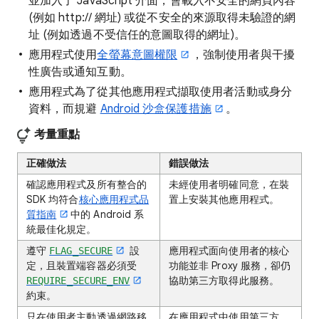
並加入了 JavaScript 介面，會載入不安全的網頁內容
(例如 http:// 網址) 或從不安全的來源取得未驗證的網
址 (例如透過不受信任的意圖取得的網址)。
應用程式使用
全螢幕意圖權限
，強制使用者與干擾
性廣告或通知互動。
應用程式為了從其他應用程式擷取使用者活動或身分
資料，而規避
Android 沙盒保護措施
。
考量重點
正確做法
錯誤做法
確認應用程式及所有整合的
未經使用者明確同意，在裝
SDK 均符合
核心應用程式品
置上安裝其他應用程式。
質指南
中的 Android 系
統最佳化規定。
遵守
設
應用程式面向使用者的核心
FLAG_SECURE
定，且裝置端容器必須受
功能並非 Proxy 服務，卻仍
協助第三方取得此服務。
REQUIRE_SECURE_ENV
約束。
只在使用者主動透過網路移
在應用程式中使用第三方