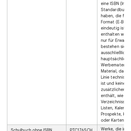
eine ISBN (Inte
Standardbuch
haben, die für 
Format (E‑Book
eindeutig ist. S
enthalten weder
nur für Erwach
bestehen sie
ausschließlich 
hauptsächlich 
Werbematerial 
Material, das in
Linie technisch
ist und keine
zusätzlichen In
enthält, wie z. 
Verzeichnisse, 
Listen, Kalender
Prospekte, Kat
oder Karten.
Werke, die im 
Schulbuch ohne ISBN
PTC176SCH