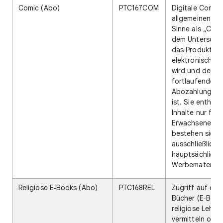
Comic (Abo)
PTC167COM
Digitale Comics
allgemeinen un
Sinne als „Comi
dem Unterschie
das Produkt de
elektronisch zu
wird und der Zu
fortlaufende
Abozahlungen
ist. Sie enthal
Inhalte nur für
Erwachsene no
bestehen sie
ausschließlich 
hauptsächlich 
Werbematerial.
Religiöse E‑Books (Abo)
PTC168REL
Zugriff auf digi
Bücher (E‑Books
religiöse Lehre
vermitteln oder