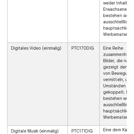
weder Inhalte n
Erwachsene, n
bestehen sie
ausschließlich 
hauptsächlich 
Werbematerial.
Digitales Video (einmalig)
PTC170DIG
Eine Reihe
zusammenhäng
Bilder, die nac
gezeigt den Ei
von Bewegung
vermitteln, unte
Umständen mit
gekoppelt. Die 
bestehen wede
ausschließlich 
hauptsächlich 
Werbematerial.
Eine dem Käufe
Digitale Musik (einmalig)
PTC171DIG