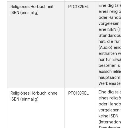
Eine digitale Ve
Religiöses Hörbuch mit
PTC182REL
eines religiöse
ISBN (einmalig)
oder Handbuch
vorgelesen wird
eine ISBN (Inte
Standardbuch
hat, die für da
(Audio) eindeuti
enthalten weder
nur für Erwach
bestehen sie
ausschließlich 
hauptsächlich 
Werbematerial.
Eine digitale Ve
Religiöses Hörbuch ohne
PTC183REL
eines religiöse
ISBN (einmalig)
oder Handbuch
vorgelesen wird
keine ISBN
(Internationale