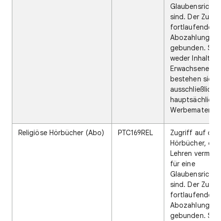
Glaubensrichtun
sind. Der Zugrif
fortlaufende
Abozahlungen
gebunden. Sie 
weder Inhalte n
Erwachsene, n
bestehen sie
ausschließlich 
hauptsächlich 
Werbematerial.
Religiöse Hörbücher (Abo)
PTC169REL
Zugriff auf digi
Hörbücher, die 
Lehren vermitte
für eine
Glaubensrichtun
sind. Der Zugrif
fortlaufende
Abozahlungen
gebunden. Sie 