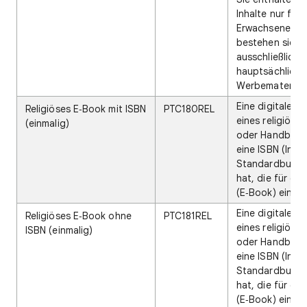
Inhalte nur für
Erwachsene, n
bestehen sie
ausschließlich 
hauptsächlich 
Werbematerial.
Eine digitale Ve
Religiöses E‑Book mit ISBN
PTC180REL
eines religiöse
(einmalig)
oder Handbuch
eine ISBN (Inte
Standardbuch
hat, die für da
(E‑Book) eindeu
Eine digitale Ve
Religiöses E‑Book ohne
PTC181REL
eines religiöse
ISBN (einmalig)
oder Handbuch
eine ISBN (Inte
Standardbuch
hat, die für da
(E‑Book) eindeu