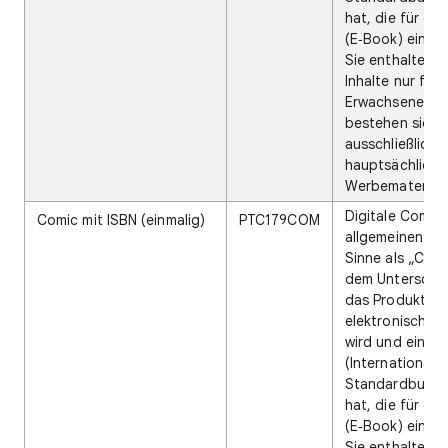
hat, die für da
(E‑Book) eindeu
Sie enthalten 
Inhalte nur für
Erwachsene no
bestehen sie
ausschließlich 
hauptsächlich 
Werbematerial.
Digitale Comics
Comic mit ISBN (einmalig)
PTC179COM
allgemeinen un
Sinne als „Comi
dem Unterschie
das Produkt de
elektronisch zu
wird und eine I
(Internationale
Standardbuch
hat, die für da
(E‑Book) eindeu
Sie enthalten 