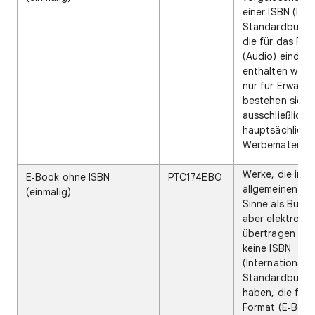
einer ISBN (Int
Standardbuchn
die für das For
(Audio) eindeuti
enthalten weder
nur für Erwach
bestehen sie
ausschließlich 
hauptsächlich 
Werbematerial.
Werke, die im
E‑Book ohne ISBN
PTC174EBO
allgemeinen un
(einmalig)
Sinne als Büche
aber elektronis
übertragen we
keine ISBN
(Internationale
Standardbuch
haben, die für 
Format (E‑Book