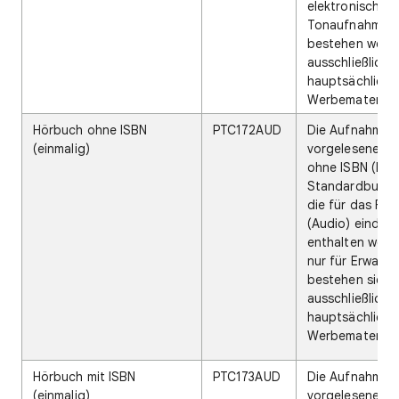
elektronisch zu
Tonaufnahme. D
bestehen wede
ausschließlich 
hauptsächlich 
Werbematerial.
Hörbuch ohne ISBN
PTC172AUD
Die Aufnahme e
(einmalig)
vorgelesenen 
ohne ISBN (Inte
Standardbuchn
die für das For
(Audio) eindeuti
enthalten weder
nur für Erwach
bestehen sie
ausschließlich 
hauptsächlich 
Werbematerial.
Hörbuch mit ISBN
PTC173AUD
Die Aufnahme e
(einmalig)
vorgelesenen B