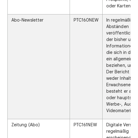
oder Karten.
Abo-Newsletter
PTC160NEW
In regelmäßige
Abständen
veröffentlichte
der bisher unb
Informationen e
die sich in der 
ein allgemeine
beziehen, und
Der Bericht ent
weder Inhalte n
Erwachsene no
besteht er auss
oder hauptsäch
Werbe-, Audio-
Videomaterial.
Zeitung (Abo)
PTC161NEW
Digitale Version
regelmäßig
erscheinenden 