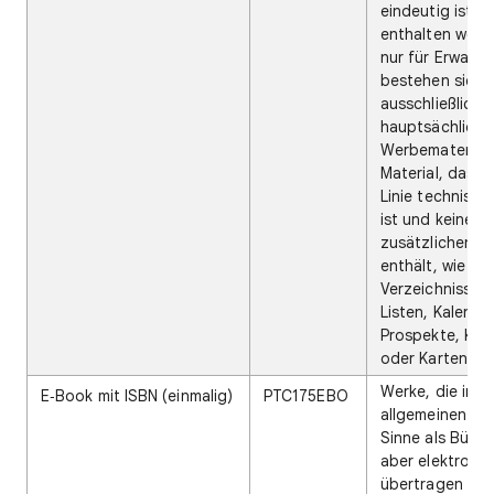
eindeutig ist. S
enthalten weder
nur für Erwach
bestehen sie
ausschließlich 
hauptsächlich 
Werbematerial 
Material, das in
Linie technisch
ist und keine
zusätzlichen In
enthält, wie z. 
Verzeichnisse, 
Listen, Kalender
Prospekte, Kat
oder Karten.
Werke, die im
E‑Book mit ISBN (einmalig)
PTC175EBO
allgemeinen un
Sinne als Büche
aber elektronis
übertragen we