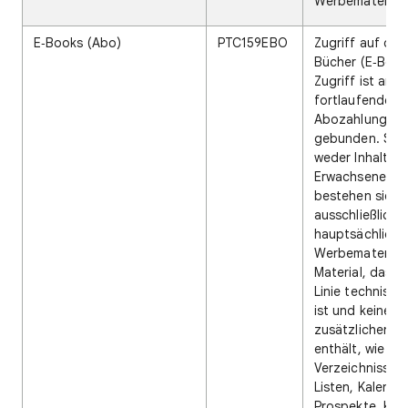
Werbematerial.
E‑Books (Abo)
PTC159EBO
Zugriff auf digi
Bücher (E‑Book
Zugriff ist an
fortlaufende
Abozahlungen
gebunden. Sie 
weder Inhalte n
Erwachsene no
bestehen sie
ausschließlich 
hauptsächlich 
Werbematerial 
Material, das in
Linie technisch
ist und keine
zusätzlichen In
enthält, wie z. 
Verzeichnisse, 
Listen, Kalender
Prospekte, Kat