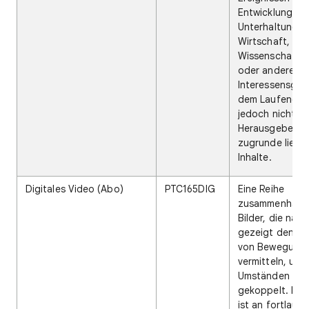
Entwicklungen in
Unterhaltung,
Wirtschaft,
Wissenschaft, 
oder anderen
Interessensgeb
dem Laufenden.
jedoch nicht di
Herausgeber d
zugrunde lieg
Inhalte.
Digitales Video (Abo)
PTC165DIG
Eine Reihe
zusammenhäng
Bilder, die nac
gezeigt den Ei
von Bewegung
vermitteln, unte
Umständen mit
gekoppelt. Der 
ist an fortlauf