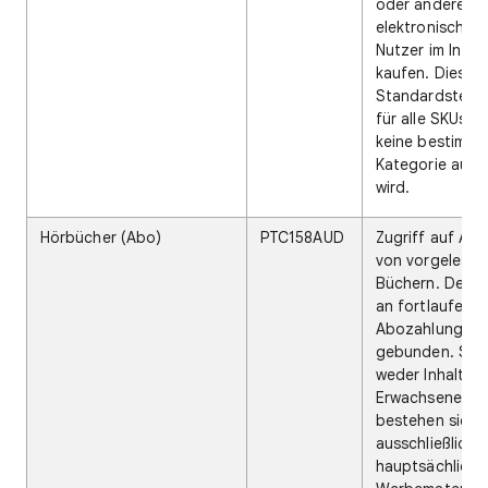
oder andere
elektronische Ar
Nutzer im Inter
kaufen. Dies ist
Standardsteuer
für alle SKUs, s
keine bestimmt
Kategorie ausg
wird.
Hörbücher (Abo)
PTC158AUD
Zugriff auf Au
von vorgelesen
Büchern. Der Zu
an fortlaufend
Abozahlungen
gebunden. Sie 
weder Inhalte n
Erwachsene, n
bestehen sie
ausschließlich 
hauptsächlich 