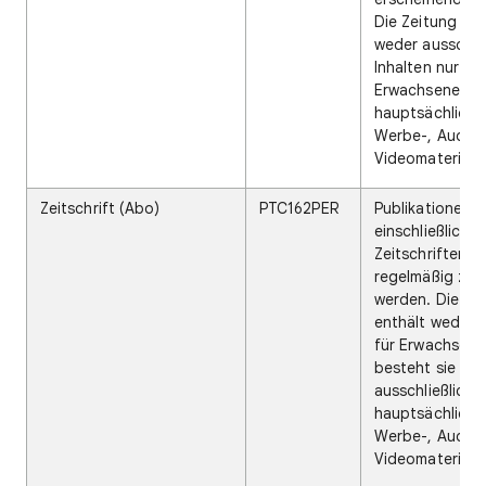
Die Zeitung be
weder ausschlie
Inhalten nur für
Erwachsene no
hauptsächlich 
Werbe-, Audio-
Videomaterial.
Zeitschrift (Abo)
PTC162PER
Publikationen,
einschließlich
Zeitschriften, d
regelmäßig zuge
werden. Die Pub
enthält weder I
für Erwachsene
besteht sie
ausschließlich 
hauptsächlich 
Werbe-, Audio-
Videomaterial.