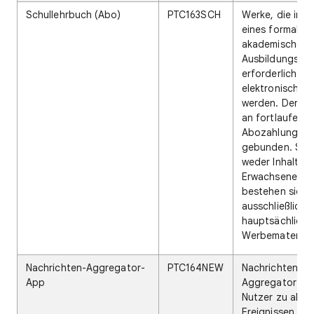
Schullehrbuch (Abo)
PTC163SCH
Werke, die im 
eines formalen
akademischen
Ausbildungspr
erforderlich si
elektronisch ü
werden. Der Zug
an fortlaufend
Abozahlungen
gebunden. Sie 
weder Inhalte n
Erwachsene no
bestehen sie
ausschließlich 
hauptsächlich 
Werbematerial.
Nachrichten-Aggregator-
PTC164NEW
Nachrichten-
App
Aggregator-Ap
Nutzer zu aktue
Ereignissen od