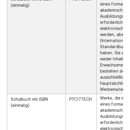
eines formalen
(einmalig)
akademischen
Ausbildungspr
erforderlich si
elektronisch ü
werden, aber k
(Internationale
Standardbuch
haben. Sie ent
weder Inhalte n
Erwachsene, n
bestehen sie
ausschließlich 
hauptsächlich 
Werbematerial.
Werke, die im 
Schulbuch mit ISBN
PTC177SCH
eines formalen
(einmalig)
akademischen
Ausbildungspr
erforderlich sin
elektronisch ü