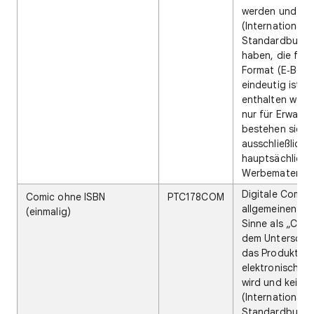
werden und ein
(Internationale
Standardbuch
haben, die für 
Format (E‑Book
eindeutig ist. S
enthalten weder
nur für Erwach
bestehen sie
ausschließlich 
hauptsächlich 
Werbematerial.
Digitale Comics
Comic ohne ISBN
PTC178COM
allgemeinen un
(einmalig)
Sinne als „Comi
dem Unterschie
das Produkt de
elektronisch zu
wird und keine 
(Internationale
Standardbuch