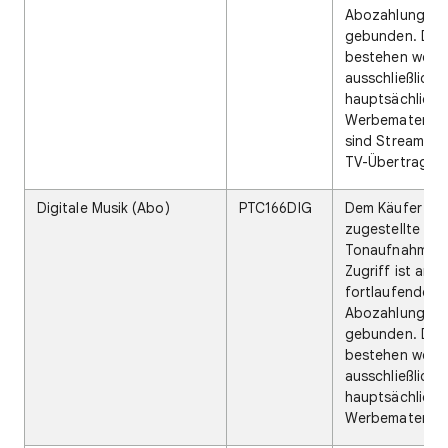
Abozahlungen
gebunden. Die 
bestehen wede
ausschließlich 
hauptsächlich 
Werbematerial. 
sind Streaming 
TV-Übertragun
Digitale Musik (Abo)
PTC166DIG
Dem Käufer ele
zugestellte
Tonaufnahme. 
Zugriff ist an
fortlaufende
Abozahlungen
gebunden. Die 
bestehen wede
ausschließlich 
hauptsächlich 
Werbematerial.