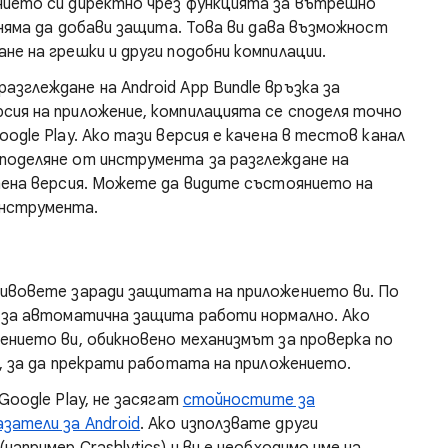
нието си директно чрез функцията за вътрешно
y няма да добави защита. Това ви дава възможност
не на грешки и други подобни компилации.
зглеждане на Android App Bundle връзка за
сия на приложение, компилацията се споделя точно
ogle Play. Ако тази версия е качена в тестов канал
поделяне от инструмента за разглеждане на
итена версия. Можете да видите състоянието на
инструмента.
ривовете заради защитата на приложението ви. По
а за автоматична защита работи нормално. Ако
ението ви, обикновено механизмът за проверка по
в, за да прекрати работата на приложението.
Google Play, не засягат
стойностите за
затели за Android
. Ако използвате други