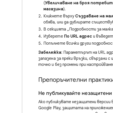
(
Увеличаване на броя потребит
магазина
).
Кликнете върху
Създаване на мал
обява, или да дублирате съществу
В секцията „Подробности за малк
Изберете
По URL адрес
и въведете
Попълнете всички други подробнос
Забележка
: Параметърът на URL адре
запазена за преки връзки, свързани 
точно и без промени при настройване
Препоръчителни практик
Не публикувайте незащитени
Ако публикувате незащитени версии в 
Google Play, защитата на приложение