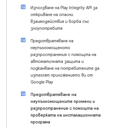
Използване на Play Integrity API за
откриване на опасни
взаимодействия и борба със
злоупотребите
Предотвратяване на
неупълномощеното
разпространение с помощта на
автоматичната защита и
подканване на потребителите да
изтеглят приложението ви от
Google Play
Предотвратяване на
неупълномощените промени и
разпространение с помощта на
проверката на инсталационната
програма