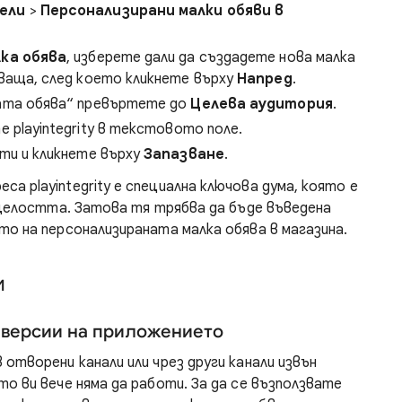
ели
>
Персонализирани малки обяви в
ка обява
, изберете дали да създадете нова малка
ваща, след което кликнете върху
Напред
.
ата обява“ превъртете до
Целева аудитория
.
 playintegrity в текстовото поле.
ти и кликнете върху
Запазване
.
са playintegrity е специална ключова дума, която е
с целостта. Затова тя трябва да бъде въведена
то на персонализираната малка обява в магазина.
и
 версии на приложението
отворени канали или чрез други канали извън
то ви вече няма да работи. За да се възползвате