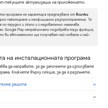
ват текущите актуализации на приложението.
ата програма не гарантира предпазване от
всички
орно пакетиране и неофициално разпространение. Тя
 по-трудно и скъпо и следователно намалява
. Google Play непрекъснато подобрява тази функция,
то ви автоматично ще получават най-новата и най-
та на инсталационната програма
бва да направите, за да започнете да използвате
ама. Кликнете върху секция, за да я разгънете.
атична защита