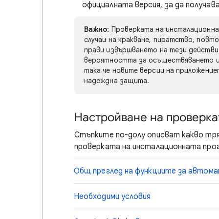
официалната версия, за да получа
Важно
: Проверката на инсталационн
случаи на кракване, пиратство, повт
прави извършването на тези действия
вероятността за осъществяването им
така че новите версии на приложение
надеждна защита.
Настройване на проверка
Стъпките по-долу описват какво тря
проверката на инсталационната прогр
Общ преглед на функциите за автом
Необходими условия