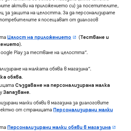
ните активи на приложението си) за посетителите,
ец за защита на целостта. За да персонализирате
о потребителите я посещават от диалогов
ата
Цялост на приложението
(
Тестване и
жението
).
oogle Play за тестване на целостта“.
изиране на малката обява в магазина“.
ка обява
.
ницата
Създаване на персонализирана малка
ху
Запазване
.
зирани малки обяви в магазина за диалоговите
иректно от страницата
Персонализирани малки
ата
Персонализирани малки обяви в магазина