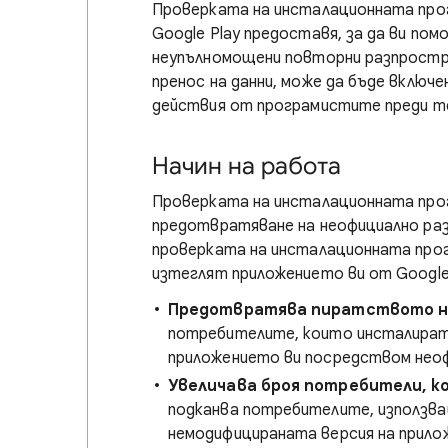
Проверката на инсталационната про
Google Play предоставя, за да ви пом
неупълномощени повторни разпростра
пренос на данни, може да бъде включен
действия от програмистите преди те
Начин на работа
Проверката на инсталационната прог
предотвратяване на неофициално раз
проверката на инсталационната про
изтеглят приложението ви от Google 
Предотвратява пиратството н
потребителите, които инсталират 
приложението ви посредством неофи
Увеличава броя потребители, к
подканва потребителите, използва
немодифицираната версия на прилож