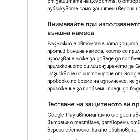
от защитата на целостта, в отворен
публикувате само защитени версии н
Внимавайте при използването
външна намеса
Възможно е автоматичната защита д
против външна намеса, които се при
използване може да доведе до пробле
приложението си лицензирането за G
„Изискване на инсталиране от Google 
проверки по време на изпълнение, н
приложение за проблеми, преди да бъд
Тестване на защитеното ви п
Google Play автоматично ще доставя 
вътрешно тестване, затворени, отв
версии обстойно, както обикновено.