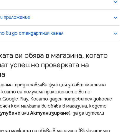
и приложение
то ви до стандартния канал
та ви обява в магазина, когато
ат успешно проверката на
ма
грама, представлява функция за автоматична
 които са получили приложението ви по
т Google Play. Когато даден потребител докосне
очен към малката ви обява в магазина, където
Купуване
или
Актуализиране
), за да изтегли
 за малката си обява в магазина (включително