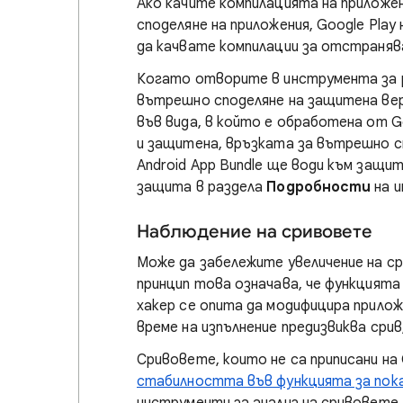
Ако качите компилацията на приложе
споделяне на приложения, Google Pla
да качвате компилации за отстранява
Когато отворите в инструмента за ра
вътрешно споделяне на защитена вер
във вида, в който е обработена от Go
и защитена, връзката за вътрешно с
Android App Bundle ще води към защ
защита в раздела
Подробности
на 
Наблюдение на сривовете
Може да забележите увеличение на с
принцип това означава, че функцият
хакер се опита да модифицира прилож
време на изпълнение предизвиква сри
Сривовете, които не са приписани на 
стабилността във функцията за пока