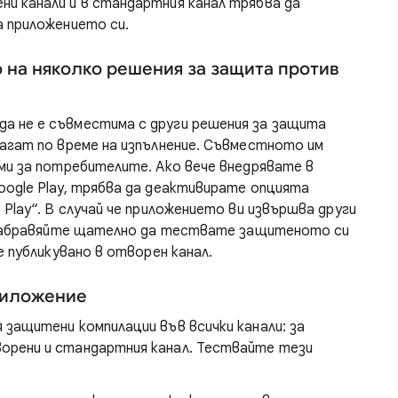
и канали и в стандартния канал трябва да
а приложението си.
 на няколко решения за защита против
а не е съвместима с други решения за защита
лагат по време на изпълнение. Съвместното им
ми за потребителите. Ако вече внедрявате в
oogle Play, трябва да деактивирате опцията
Play“. В случай че приложението ви извършва други
е забравяйте щателно да тествате защитеното си
е публикувано в отворен канал.
риложение
защитени компилации във всички канали: за
орени и стандартния канал. Тествайте тези