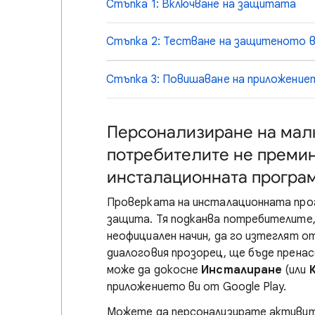
Стъпка 1: Включване на защитата
Стъпка 2: Тестване на защитеното в
Стъпка 3: Повишаване на приложение
Персонализиране на малка
потребителите не премин
инсталационната програ
Проверката на инсталационната про
защита. Тя подканва потребителите,
неофициален начин, да го изтеглят о
диалоговия прозорец, ще бъде пренас
може да докосне
Инсталиране
(или
приложението ви от Google Play.
Можете да персонализирате активите