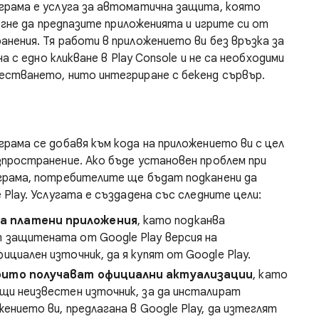
грама е услуга за автоматична защита, която
огне да предпазите приложенията и игрите си от
нения. Тя работи в приложението ви без връзка за
а с едно кликване в Play Console и не са необходими
стването, нито интегриране с бекенд сървър.
рама се добавя към кода на приложението ви с цел
пространение. Ако бъде установен проблем при
грама, потребителите ще бъдат подканени да
Play. Услугата е създадена със следните цели:
а платени приложения
, като подканва
защитената от Google Play версия на
циален източник, да я купят от Google Play.
оито получават официални актуализации
, като
щи неизвестен източник, за да инсталират
ението ви, предлагана в Google Play, да изтеглят