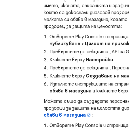
името, иконата, описанията и графич
които са докоснали диалогов прозор
малката си обява в магазина, когат
прозорец за защита на целостта:
Отворете Play Console и страниц
публикуване
>
Цялост на прило
Превъртете до секцията „API на G
Кликнете върху
Настройки
.
Превъртете до секцията „Персонал
Кликнете върху
Създаване на мал
Изпълнете инструкциите на стра
обява в магазина
и кликнете вър
Можете също да създадете персонали
прозорци за защита на целостта д
обяви в магазина
:
Отворете Play Console и страниц