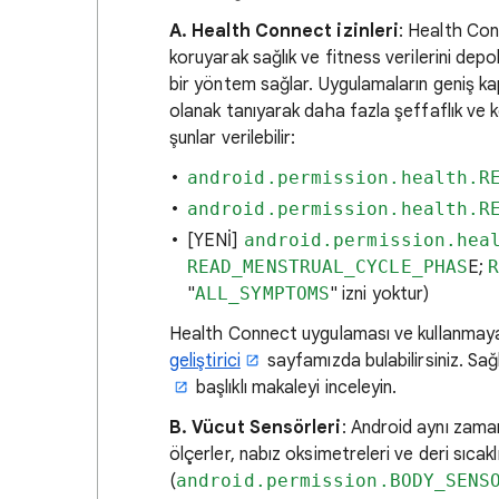
A. Health Connect izinleri
: Health Conn
koruyarak sağlık ve fitness verilerini dep
bir yöntem sağlar. Uygulamaların geniş kaps
olanak tanıyarak daha fazla şeffaflık ve k
şunlar verilebilir:
android.permission.health.R
android.permission.health.R
[YENİ]
android.permission.hea
READ_MENSTRUAL_CYCLE_PHAS
E;
"
ALL_SYMPTOMS
" izni yoktur)
Health Connect uygulaması ve kullanmaya
geliştirici
sayfamızda bulabilirsiniz. Sağlık
başlıklı makaleyi inceleyin.
B. Vücut Sensörleri
: Android aynı zama
ölçerler, nabız oksimetreleri ve deri sıcaklı
(
android.permission.BODY_SENS