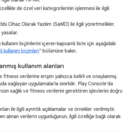
 ilgili olarak HIPAA.
ellikle de özel veri kategorilerinin işlenmesi ile ilgili
Tıbbi Cihaz Olarak Yazılım (SaMD) ile ilgili yönetmelikler.
li yasalar.
 kullanım biçimlerini içeren kapsamlı liste için aşağıdaki
ı kullanım biçimleri
" bölümüne bakın.
lanmış kullanım alanları
ve fitness verilerine erişim yalnızca belirli ve onaylanmış
fayda sağlayan uygulamalarla sınırlıdır. Play Console'da
ızın sağlık ve fitness verilerini gerektiren işlevlerini doğru
rı ile ilgili ayrıntılı açıklamalar ve örnekler verilmiştir.
lınan verilerin uygunluğunun, ilgili özelliğe bağlı olarak