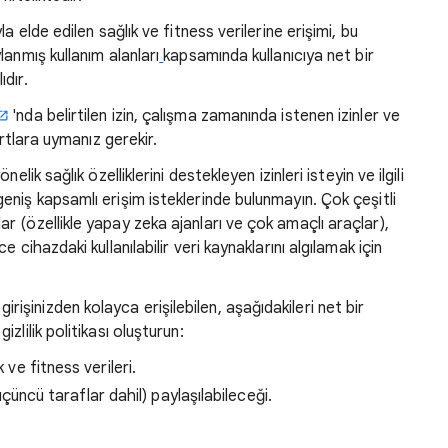
la elde edilen sağlık ve fitness verilerine erişimi, bu
lanmış kullanım alanları
kapsamında kullanıcıya net bir
ıdır.
'nda belirtilen izin, çalışma zamanında istenen izinler ve
şartlara uymanız gerekir.
nelik sağlık özelliklerini destekleyen izinleri isteyin ve ilgili
geniş kapsamlı erişim isteklerinde bulunmayın. Çok çeşitli
ar (özellikle yapay zeka ajanları ve çok amaçlı araçlar),
e cihazdaki kullanılabilir veri kaynaklarını algılamak için
işinizden kolayca erişilebilen, aşağıdakileri net bir
zlilik politikası oluşturun:
 ve fitness verileri.
 (üçüncü taraflar dahil) paylaşılabileceği.