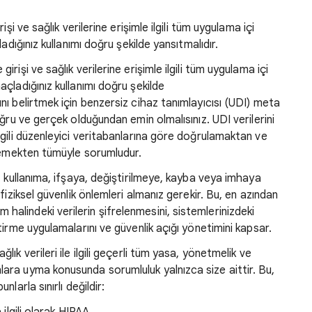
şi ve sağlık verilerine erişimle ilgili tüm uygulama içi
adığınız kullanımı doğru şekilde yansıtmalıdır.
irişi ve sağlık verilerine erişimle ilgili tüm uygulama içi
açladığınız kullanımı doğru şekilde
ını belirtmek için benzersiz cihaz tanımlayıcısı (UDI) meta
doğru ve gerçek olduğundan emin olmalısınız. UDI verilerini
ilgili düzenleyici veritabanlarına göre doğrulamaktan ve
irlemekten tümüyle sorumludur.
e, kullanıma, ifşaya, değiştirilmeye, kayba veya imhaya
 fiziksel güvenlik önlemleri almanız gerekir. Bu, en azından
alindeki verilerin şifrelenmesini, sistemlerinizdeki
ştirme uygulamalarını ve güvenlik açığı yönetimini kapsar.
lık verileri ile ilgili geçerli tüm yasa, yönetmelik ve
lara uyma konusunda sorumluluk yalnızca size aittir. Bu,
nlarla sınırlı değildir: