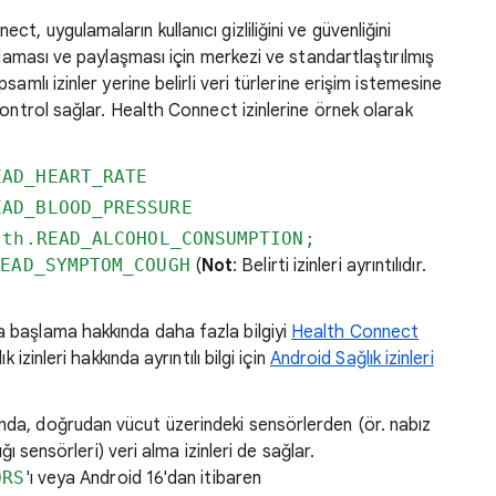
ect, uygulamaların kullanıcı gizliliğini ve güvenliğini
olaması ve paylaşması için merkezi ve standartlaştırılmış
amlı izinler yerine belirli veri türlerine erişim istemesine
ontrol sağlar. Health Connect izinlerine örnek olarak
EAD_HEART_RATE
EAD_BLOOD_PRESSURE
lth.READ_ALCOHOL_CONSUMPTION;
READ_SYMPTOM_COUGH
(
Not
: Belirti izinleri ayrıntılıdır.
 başlama hakkında daha fazla bilgiyi
Health Connect
 izinleri hakkında ayrıntılı bilgi için
Android Sağlık izinleri
nda, doğrudan vücut üzerindeki sensörlerden (ör. nabız
ğı sensörleri) veri alma izinleri de sağlar.
ORS
'ı veya Android 16'dan itibaren