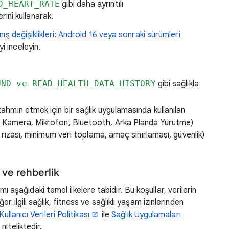
D_HEART_RATE
gibi daha ayrıntılı
lerini kullanarak.
ış değişiklikleri: Android 16 veya sonraki sürümleri
yi inceleyin.
UND ve READ_HEALTH_DATA_HISTORY
gibi sağlıkla
tahmin etmek için bir sağlık uygulamasında kullanılan
m, Kamera, Mikrofon, Bluetooth, Arka Planda Yürütme)
cı rızası, minimum veri toplama, amaç sınırlaması, güvenlik)
r ve rehberlik
nımı aşağıdaki temel ilkelere tabidir. Bu koşullar, verilerin
 ilgili sağlık, fitness ve sağlıklı yaşam izinlerinden
Kullanıcı Verileri Politikası
ile
Sağlık Uygulamaları
niteliktedir.