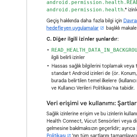
android.permission.health.REA
android.permission.health
.* izin
Geçiş hakkında daha fazla bilgi için
Davran
hedefleyen uygulamalar
başlıklı makale
C. Diğer ilgili izinler şunlardır
:
READ_HEALTH_DATA_IN_BACKGRO
ilgili belirli izinler
Hassas sağlık bilgilerini toplamak veya 
standart Android izinleri de (ör. Konu
burada belirtilen temel ilkelere (kullanı
ve Kullanıcı Verileri Politikası'na tabidir.
Veri erişimi ve kullanımı: Şartla
Sağlık izinlerine erişim ve bu izinlerin kulla
Health Connect, Vücut Sensörleri veya diğer
gelmesine bakılmaksızın geçerlidir; ayrıca
Politikası
'nın tüm şartlarını tamamlayıcı 