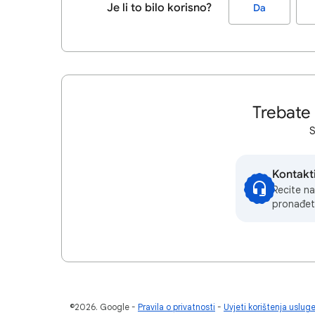
Je li to bilo korisno?
Da
Trebate
S
Kontakti
Recite n
pronađet
©2026. Google
Pravila o privatnosti
Uvjeti korištenja uslug