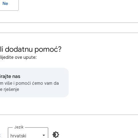
Ne
 li dodatnu pomoć?
lijedite ove upute:
rajte nas
am više i pomoći ćemo vam da
e rješenje
Jezik
e
hrvatski‎