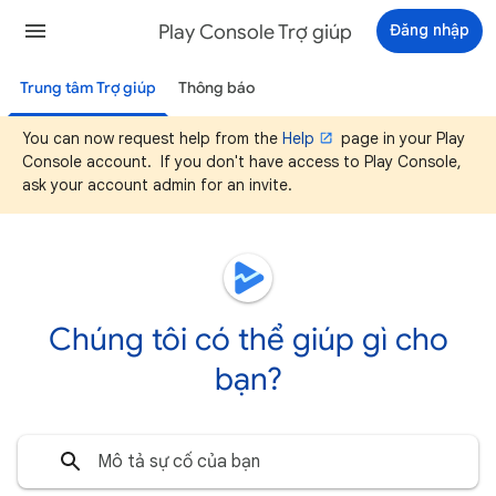
Play Console Trợ giúp
Đăng nhập
Trung tâm Trợ giúp
Thông báo
You can now request help from the
Help
page in your Play
Console account. If you don't have access to Play Console,
ask your account admin for an invite.
Chúng tôi có thể giúp gì cho
bạn?