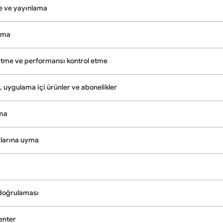
e ve yayınlama
tma
etme ve performansı kontrol etme
, uygulama içi ürünler ve abonelikler
uma
alarına uyma
 doğrulaması
enter