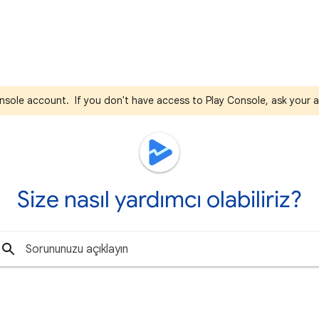
nsole account. If you don't have access to Play Console, ask your a
Size nasıl yardımcı olabiliriz?