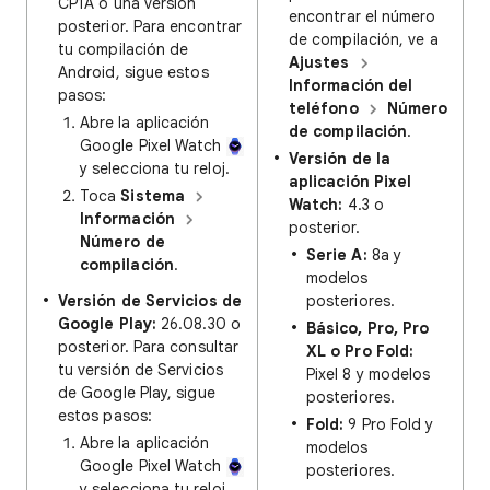
CP1A o una versión
encontrar el número
posterior. Para encontrar
de compilación, ve a
tu compilación de
Ajustes
Android, sigue estos
Información del
pasos:
teléfono
Número
Abre la aplicación
de compilación
.
Google Pixel Watch
Versión de la
y selecciona tu reloj.
aplicación Pixel
Toca
Sistema
Watch:
4.3 o
Información
posterior.
Número de
Serie A:
8a y
compilación
.
modelos
Versión de Servicios de
posteriores.
Google Play:
26.08.30 o
Básico, Pro, Pro
posterior. Para consultar
XL o Pro Fold:
tu versión de Servicios
Pixel 8 y modelos
de Google Play, sigue
posteriores.
estos pasos:
Fold:
9 Pro Fold y
Abre la aplicación
modelos
Google Pixel Watch
posteriores.
y selecciona tu reloj.