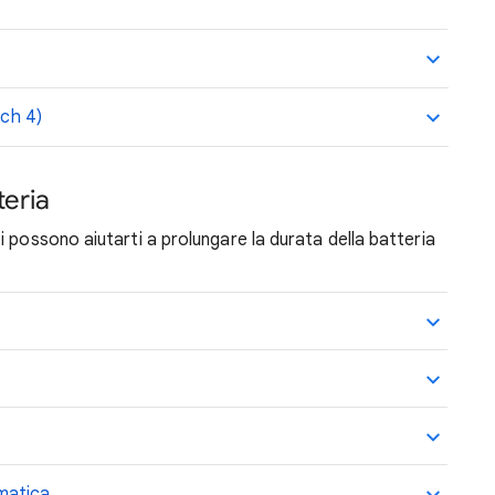
tch 4)
teria
 possono aiutarti a prolungare la durata della batteria
matica