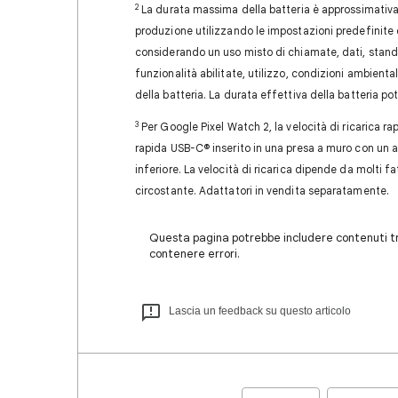
2
La durata massima della batteria è approssimativa.
produzione utilizzando le impostazioni predefinite co
considerando un uso misto di chiamate, dati, standby
funzionalità abilitate, utilizzo, condizioni ambientali
della batteria. La durata effettiva della batteria po
3
Per Google Pixel Watch 2, la velocità di ricarica rapi
rapida USB-C® inserito in una presa a muro con un al
inferiore. La velocità di ricarica dipende da molti fa
circostante. Adattatori in vendita separatamente.
Questa pagina potrebbe includere contenuti tra
contenere errori.
Lascia un feedback su questo articolo