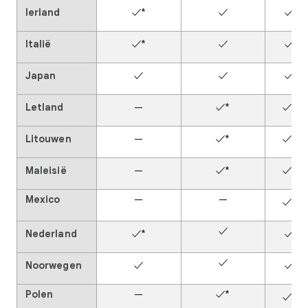
Ierland
✓*
✓
✓
Italië
✓*
✓
✓
Japan
✓
✓
✓
Letland
—
✓*
✓*
Litouwen
—
✓*
✓*
Maleisië
—
✓*
✓*
Mexico
—
—
✓*
✓
Nederland
✓*
✓
✓
Noorwegen
✓
✓
Polen
—
✓*
✓*