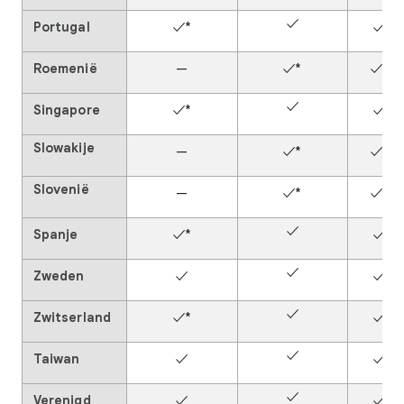
✓
Portugal
✓*
✓
Roemenië
—
✓*
✓*
✓
Singapore
✓*
✓
Slowakije
—
✓*
✓*
Slovenië
—
✓*
✓*
✓
Spanje
✓*
✓
✓
Zweden
✓
✓
✓
Zwitserland
✓*
✓
✓
Taiwan
✓
✓
✓
Verenigd
✓
✓