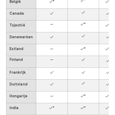
✓*
België
✓*
✓*
✓
Canada
✓
✓
—
✓*
Tsjechië
✓*
✓
Denemarken
✓
✓
Estland
—
✓*
✓*
Finland
—
✓
✓
Frankrijk
✓
✓
✓
✓
Duitsland
✓
✓
Hongarije
—
✓*
✓*
India
✓*
✓*
✓*