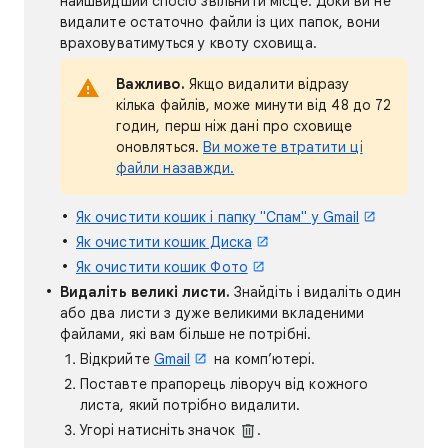
найшвидший спосіб звільнити місце. Доки ви не
видалите остаточно файли із цих папок, вони
враховуватимуться у квоту сховища.
Важливо.
Якщо видалити відразу
кілька файлів, може минути від 48 до 72
годин, перш ніж дані про сховище
оновляться.
Ви можете втратити ці
файли назавжди.
Як очистити кошик і папку "Спам" у Gmail
Як очистити кошик Диска
Як очистити кошик Фото
Видаліть великі листи.
Знайдіть і видаліть один
або два листи з дуже великими вкладеними
файлами, які вам більше не потрібні.
Відкрийте
Gmail
на комп’ютері.
Поставте прапорець ліворуч від кожного
листа, який потрібно видалити.
Угорі натисніть значок
.