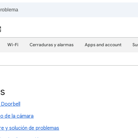
Wi-Fi
Cerraduras y alarmas
Apps and account
Su
as
 Doorbell
eo de la cámara
re y solución de problemas