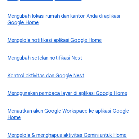
Mengubah lokasi rumah dan kantor Anda di aplikasi
Google Home
Mengelola notifikasi aplikasi Google Home
Mengubah setelan notifikasi Nest
Kontrol aktivitas dan Google Nest
Menggunakan pembaca layar di aplikasi Google Home
Menautkan akun Google Workspace ke aplikasi Google
Home
Mengelola & menghapus aktivitas Gemini untuk Home