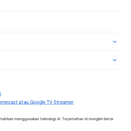
t
omecast atau Google TV Streamer
jemahkan menggunakan teknologi AI. Terjemahan AI mungkin berisi