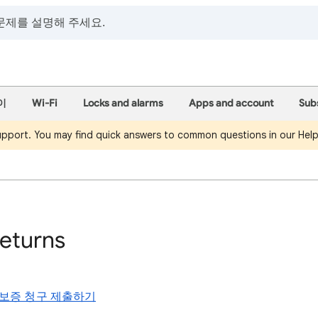
이
Wi-Fi
Locks and alarms
Apps and account
Sub
support. You may find quick answers to common questions in our Hel
returns
및 보증 청구 제출하기