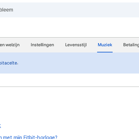
en welzijn
Instellingen
Levensstijl
Muziek
Betalin
.
bitacelte
t
 met mijn Fitbit-horloge?