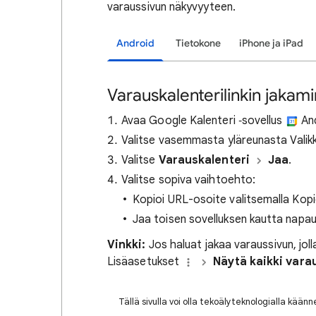
varaussivun näkyvyyteen.
Android
Tietokone
iPhone ja iPad
Varauskalenterilinkin jakam
Avaa Google Kalenteri ‑sovellus
And
Valitse vasemmasta yläreunasta Vali
Valitse
Varauskalenteri
Jaa
.
Valitse sopiva vaihtoehto:
Kopioi URL-osoite valitsemalla Kop
Jaa toisen sovelluksen kautta napau
Vinkki:
Jos haluat jakaa varaussivun, jolla
Lisäasetukset
Näytä kaikki vara
Tällä sivulla voi olla tekoälyteknologialla kään