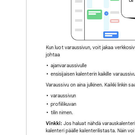
Kun luot varaussivun, voit jakaa verkkosivus
johtaa
ajanvaraussivulle
ensisijaisen kalenterin kaikille varaussivui
Varaussivu on aina julkinen. Kaikki linkin 
varaussivun
profiilikuvan
tilin nimen.
Vinkki:
Jos haluat nähdä varauskalenterit 
kalenteri päälle kalenterilistasta. Näin vo