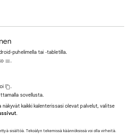
inen
roid-puhelimella tai ‑tabletilla.
kko
.
ioi
.
ttamalla sovellusta.
 näkyvät kaikki kalenterissasi olevat palvelut, valitse
ussivut
.
nettyä sisältöä. Tekoälyn tekemissä käännöksissä voi olla virheitä.