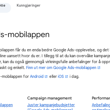
tte
Kunngjøringer
s-mobilappen
appen får du en enda bedre Google Ads-opplevelse, og det bl
e uansett hvor du er. I tillegg til at du kan overvåke kampanje
r, kan du også gjennomgå virkningsfulle anbefalinger for å opp
raskt og enkelt.
Finn ut mer om Google Ads-mobilappen
s-mobilappen for
Android
eller
iOS
i dag.
Campaign management
Performa
ilappen
Juster kampanjebudsjetter
Anbefalin