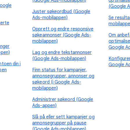
(Google Ads-mobilappen)
optimalise
Google
(Google A
Juster søkeordbud (Google
Ads-mobilappen)
Se result
nerte
mobilappe
Opprett og endre responsive
søkeannonser (Google Ads-
Om anbefa
mobilappen)
optimalise
inger
Google A
ppen)
Lag og endre tekstannonser
(Google Ads-mobilappen)
Konfigurer
toen din i
Google A
pen
Finn status for kampanjer,
annonsegrupper, annonser og
søkeord (i Google Ads-
mobilappen)
Administrer søkeord (Google
Ads-appen)
Slå på eller sett kampanjer og
annonsegrupper på pause
(Google Ads-mobilappen)