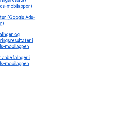
ringsresultat
ds-mobilappen)
ater (Google Ads-
n)
linger og
ringsresultater i
ds-mobilappen
 anbefalinger i
ds-mobilappen