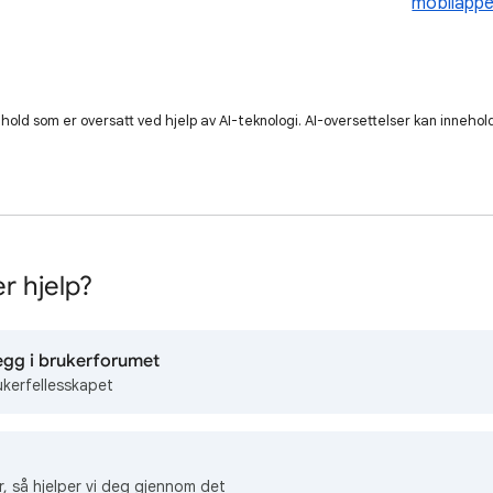
mobilapp
old som er oversatt ved hjelp av AI-teknologi. AI-oversettelser kan innehold
r hjelp?
egg i brukerforumet
ukerfellesskapet
r, så hjelper vi deg gjennom det