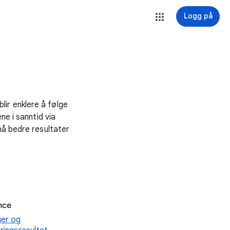
Logg på
ir enklere å følge
ne i sanntid via
nå bedre resultater
nce
ger og