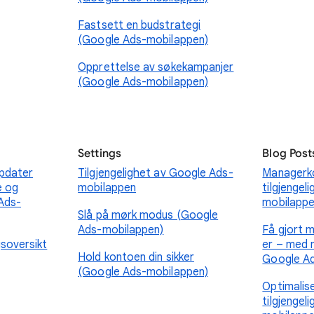
Fastsett en budstrategi
(Google Ads-mobilappen)
Opprettelse av søkekampanjer
(Google Ads-mobilappen)
Settings
Blog Post
ppdater
Tilgjengelighet av Google Ads-
Managerko
e og
mobilappen
tilgjengel
 Ads-
mobilapp
Slå på mørk modus (Google
Ads-mobilappen)
Få gjort 
soversikt
er – med n
Hold kontoen din sikker
Google A
(Google Ads-mobilappen)
Optimalise
tilgjengel