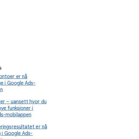
s
ntoer er nå
ige i Google Ads-
en
mer – uansett hvor du
ye funksjoner i
ds-mobilappen
ringsresultatet er nå
ig i Google Ads-