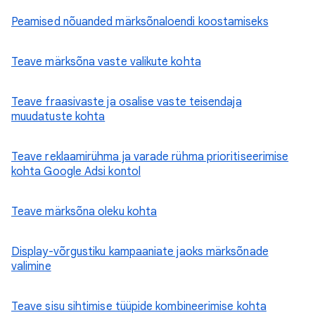
Peamised nõuanded märksõnaloendi koostamiseks
Teave märksõna vaste valikute kohta
Teave fraasivaste ja osalise vaste teisendaja
muudatuste kohta
Teave reklaamirühma ja varade rühma prioritiseerimise
kohta Google Adsi kontol
Teave märksõna oleku kohta
Display-võrgustiku kampaaniate jaoks märksõnade
valimine
Teave sisu sihtimise tüüpide kombineerimise kohta