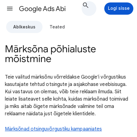
Google Ads Abi
Logi sisse
Abikeskus
Teated
Märksõna põhialuste
mõistmine
Teie valitud märksõnu võrreldakse Google'i võrgustikus
kasutajate tehtud otsingute ja asjakohase veebisisuga.
Kui vastavus on olemas, võib teie reklaam ilmuda. Siit
leiate lisateavet selle kohta, kuidas märksõnad toimivad
ja miks aitab õigete märksõnade valimine teil oma
reklaame näidata just õigetele klientidele.
Märksõnad otsinguvõrgustiku kampaaniates