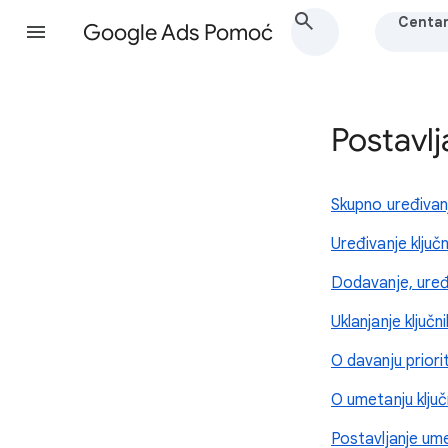
Centar
Google Ads Pomoć
Postavlj
Skupno uređivanje
Uređivanje ključni
Dodavanje, uređiva
Uklanjanje ključni
O davanju prior
O umetanju ključ
Postavljanje ume