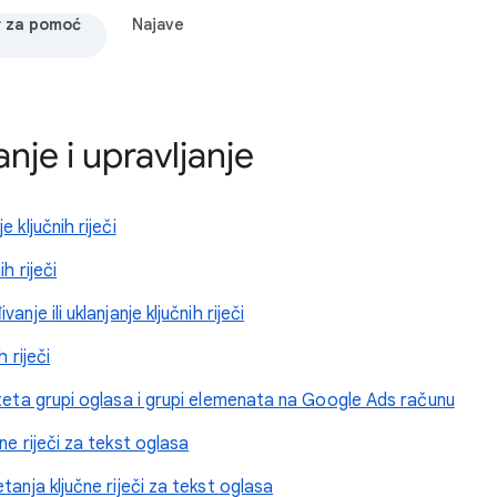
 za pomoć
Najave
anje i upravljanje
 ključnih riječi
h riječi
nje ili uklanjanje ključnih riječi
h riječi
iteta grupi oglasa i grupi elemenata na Google Ads računu
ne riječi za tekst oglasa
tanja ključne riječi za tekst oglasa