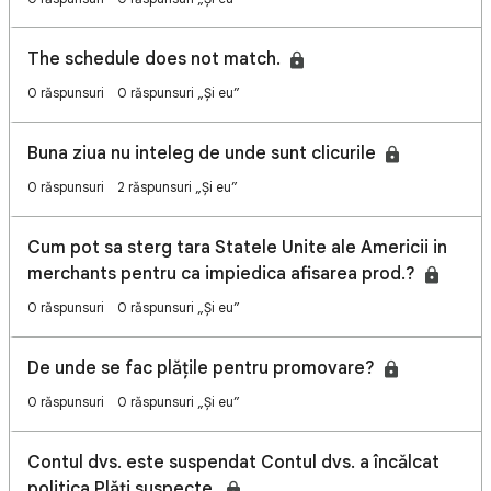
The schedule does not match.
0 răspunsuri
0 răspunsuri „Și eu”
Buna ziua nu inteleg de unde sunt clicurile
0 răspunsuri
2 răspunsuri „Și eu”
Cum pot sa sterg tara Statele Unite ale Americii in
merchants pentru ca impiedica afisarea prod.?
0 răspunsuri
0 răspunsuri „Și eu”
De unde se fac plățile pentru promovare?
0 răspunsuri
0 răspunsuri „Și eu”
Contul dvs. este suspendat Contul dvs. a încălcat
politica Plăți suspecte.