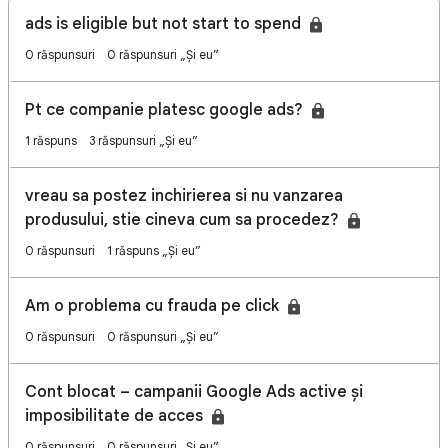
ads is eligible but not start to spend
0 răspunsuri
0 răspunsuri „Și eu”
Pt ce companie platesc google ads?
1 răspuns
3 răspunsuri „Și eu”
vreau sa postez inchirierea si nu vanzarea
produsului, stie cineva cum sa procedez?
0 răspunsuri
1 răspuns „Și eu”
Am o problema cu frauda pe click
0 răspunsuri
0 răspunsuri „Și eu”
Cont blocat – campanii Google Ads active și
imposibilitate de acces
0 răspunsuri
0 răspunsuri „Și eu”